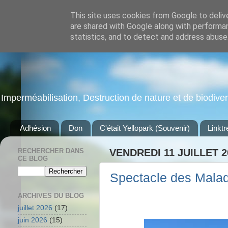
This site uses cookies from Google to delive
are shared with Google along with performan
statistics, and to detect and address abuse
Imperméabilisation, Destruction de nature et de biodiversi
Adhésion
Don
C'était Yellopark (Souvenir)
Linktr
RECHERCHER DANS
VENDREDI 11 JUILLET 2
CE BLOG
Spectacle des Maladr
ARCHIVES DU BLOG
juillet 2026
(17)
juin 2026
(15)