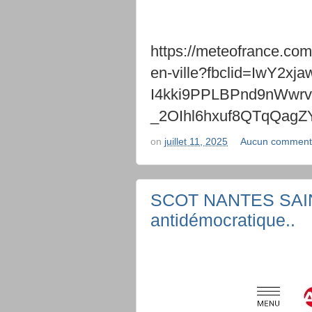
https://meteofrance.com
en-ville?fbclid=IwY2
I4kki9PPLBPnd9nWwr
_2OIhl6hxuf8QTqQag
on
juillet 11, 2025
Aucun comment
SCOT NANTES SAINT
antidémocratique..