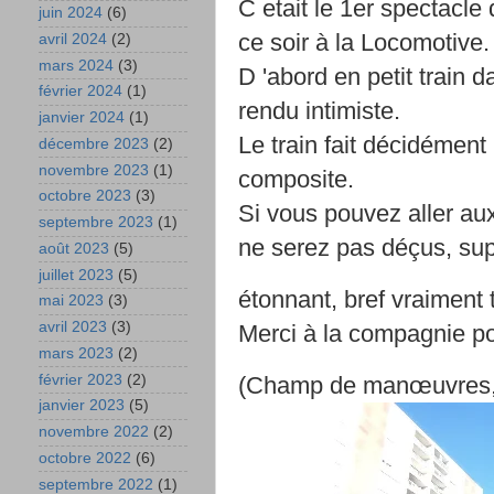
C etait le 1er spectacl
juin 2024
(6)
ce soir à la Locomotive.
avril 2024
(2)
mars 2024
(3)
D 'abord en petit train d
février 2024
(1)
rendu intimiste.
janvier 2024
(1)
Le train fait décidément 
décembre 2023
(2)
novembre 2023
(1)
composite.
octobre 2023
(3)
Si vous pouvez aller au
septembre 2023
(1)
ne serez pas déçus, supe
août 2023
(5)
juillet 2023
(5)
étonnant, bref vraiment
mai 2023
(3)
avril 2023
(3)
Merci à la compagnie po
mars 2023
(2)
février 2023
(2)
(Champ de manœuvres, b
janvier 2023
(5)
novembre 2022
(2)
octobre 2022
(6)
septembre 2022
(1)