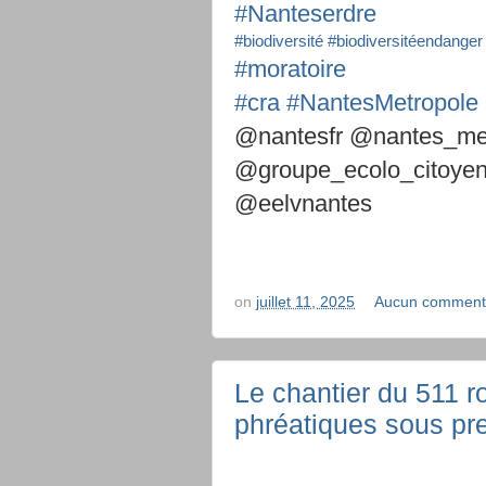
#Nanteserdre
#biodiversité
#biodiversitéendanger
#moratoire
#cra
#NantesMetropole
@nantesfr @nantes_met
@groupe_ecolo_citoye
@eelvnantes
on
juillet 11, 2025
Aucun comment
Le chantier du 511 r
phréatiques sous pr