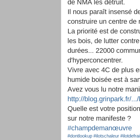
de NMA les détruit.
Il nous paraît insensé d
construire un centre de 
La priorité est de const
les bois, de lutter contr
durées... 22000 commu
d'hyperconcentrer.
Vivre avec 4C de plus e
humide boisée est à san
Avez vous lu notre mani
http://blog.grinpark.fr/..
Quelle est votre positio
sur notre manifeste ?
#champdemanœuvre
#dontlookup
#ilotschaleur
#ilotdefra