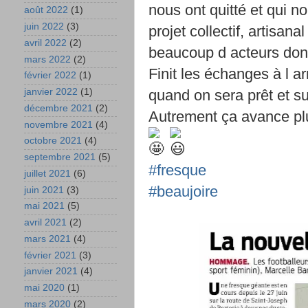
nous ont quitté et qui no
août 2022
(1)
juin 2022
(3)
projet collectif, artisana
avril 2022
(2)
beaucoup d acteurs don
mars 2022
(2)
Finit les échanges à l a
février 2022
(1)
janvier 2022
(1)
quand on sera prêt et s
décembre 2021
(2)
Autrement ça avance plut
novembre 2021
(4)
octobre 2021
(4)
septembre 2021
(5)
#fresque
juillet 2021
(6)
#beaujoire
juin 2021
(3)
mai 2021
(5)
avril 2021
(2)
mars 2021
(4)
février 2021
(3)
janvier 2021
(4)
mai 2020
(1)
mars 2020
(2)