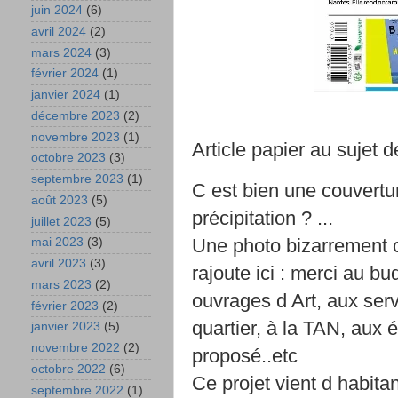
juin 2024
(6)
avril 2024
(2)
mars 2024
(3)
février 2024
(1)
janvier 2024
(1)
décembre 2023
(2)
novembre 2023
(1)
Article papier au sujet 
octobre 2023
(3)
septembre 2023
(1)
C est bien une couvertu
août 2023
(5)
précipitation ? ...
juillet 2023
(5)
Une photo bizarrement ca
mai 2023
(3)
avril 2023
(3)
rajoute ici : merci au bu
mars 2023
(2)
ouvrages d Art, aux serv
février 2023
(2)
quartier, à la TAN, aux é
janvier 2023
(5)
novembre 2022
(2)
proposé..etc
octobre 2022
(6)
Ce projet vient d habita
septembre 2022
(1)