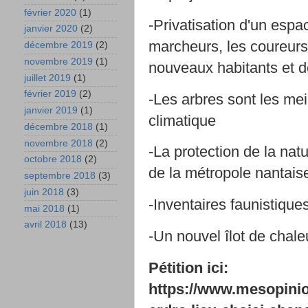
février 2020
(1)
-Privatisation d'un espa
janvier 2020
(2)
marcheurs, les coureurs,
décembre 2019
(2)
novembre 2019
(1)
nouveaux habitants et de
juillet 2019
(1)
février 2019
(2)
-Les arbres sont les mei
janvier 2019
(1)
climatique
décembre 2018
(1)
novembre 2018
(2)
-La protection de la natur
octobre 2018
(2)
de la métropole nantaise
septembre 2018
(3)
juin 2018
(3)
-Inventaires faunistique
mai 2018
(1)
avril 2018
(13)
-Un nouvel îlot de chale
Pétition ici:
https://www.mesopinio