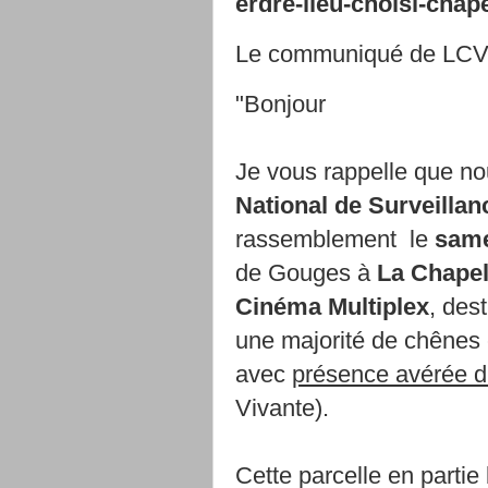
erdre-lieu-choisi-chap
Le communiqué de LCV
"Bonjour
Je vous rappelle que n
National de Surveillan
rassemblement le
same
de Gouges à
La Chapel
Cinéma Multiplex
, des
une majorité de chênes 
avec
présence avérée d
Vivante).
Cette parcelle en parti