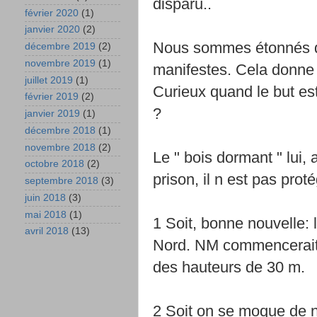
disparu..
février 2020
(1)
janvier 2020
(2)
Nous sommes étonnés de
décembre 2019
(2)
novembre 2019
(1)
manifestes. Cela donne 
juillet 2019
(1)
Curieux quand le but est
février 2019
(2)
?
janvier 2019
(1)
décembre 2018
(1)
novembre 2018
(2)
Le " bois dormant " lui, 
octobre 2018
(2)
prison, il n est pas prot
septembre 2018
(3)
juin 2018
(3)
mai 2018
(1)
1 Soit, bonne nouvelle: 
avril 2018
(13)
Nord. NM commencerait 
des hauteurs de 30 m.
2 Soit on se moque de