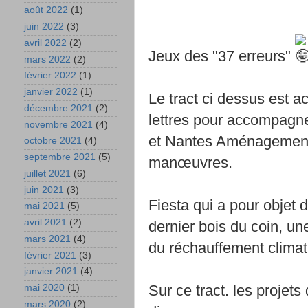
août 2022
(1)
juin 2022
(3)
avril 2022
(2)
Jeux des "37 erreurs"
mars 2022
(2)
février 2022
(1)
janvier 2022
(1)
Le tract ci dessus est a
décembre 2021
(2)
lettres pour accompagne
novembre 2021
(4)
et Nantes Aménagement
octobre 2021
(4)
septembre 2021
(5)
manœuvres.
juillet 2021
(6)
juin 2021
(3)
Fiesta qui a pour objet d
mai 2021
(5)
avril 2021
(2)
dernier bois du coin, un
mars 2021
(4)
du réchauffement climat
février 2021
(3)
janvier 2021
(4)
Sur
ce tract. les projet
mai 2020
(1)
mars 2020
(2)