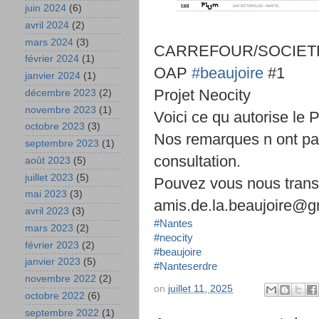
juin 2024
(6)
avril 2024
(2)
mars 2024
(3)
CARREFOUR/SOCIET
février 2024
(1)
OAP
#beaujoire
#1
janvier 2024
(1)
Projet Neocity
décembre 2023
(2)
novembre 2023
(1)
Voici ce qu autorise le 
octobre 2023
(3)
Nos remarques n ont pas
septembre 2023
(1)
consultation.
août 2023
(5)
juillet 2023
(5)
Pouvez vous nous trans
mai 2023
(3)
amis.de.la.beaujoire@g
avril 2023
(3)
#Nantes
mars 2023
(2)
#neocity
février 2023
(2)
#beaujoire
janvier 2023
(5)
#Nanteserdre
novembre 2022
(2)
on
juillet 11, 2025
octobre 2022
(6)
septembre 2022
(1)