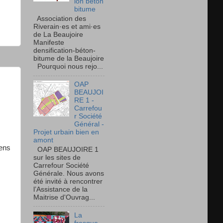
ion béton
bitume
Association des
Riverain·es et ami·es
de La Beaujoire
Manifeste
densification-béton-
bitume de la Beaujoire
Pourquoi nous rejo...
OAP
BEAUJOI
RE 1 -
Carrefou
r Société
Général -
Projet urbain bien en
amont
gens
OAP BEAUJOIRE 1
sur les sites de
Carrefour Société
Générale. Nous avons
été invité à rencontrer
l’Assistance de la
Maitrise d'Ouvrag...
La