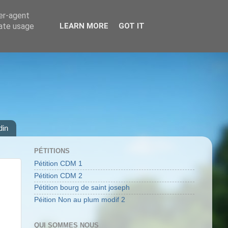
ser-agent
rate usage
LEARN MORE
GOT IT
din
PÉTITIONS
Pétition CDM 1
Pétition CDM 2
Pétition bourg de saint joseph
Péition Non au plum modif 2
QUI SOMMES NOUS