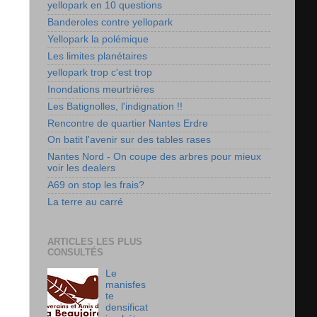
yellopark en 10 questions
Banderoles contre yellopark
Yellopark la polémique
Les limites planétaires
yellopark trop c'est trop
Inondations meurtrières
Les Batignolles, l'indignation !!
Rencontre de quartier Nantes Erdre
On batit l'avenir sur des tables rases
Nantes Nord - On coupe des arbres pour mieux
voir les dealers
A69 on stop les frais?
La terre au carré
ARTICLES LES PLUS
CONSULTÉS
Le
manisfes
te
densificat