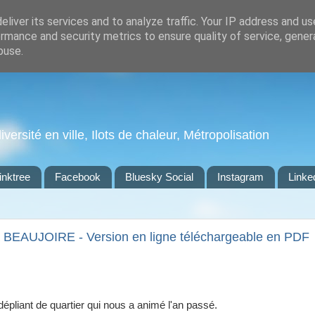
liver its services and to analyze traffic. Your IP address and u
rmance and security metrics to ensure quality of service, gene
buse.
ersité en ville, Ilots de chaleur, Métropolisation
inktree
Facebook
Bluesky Social
Instagram
Linke
la BEAUJOIRE - Version en ligne téléchargeable en PDF
dépliant de quartier qui nous a animé l'an passé.