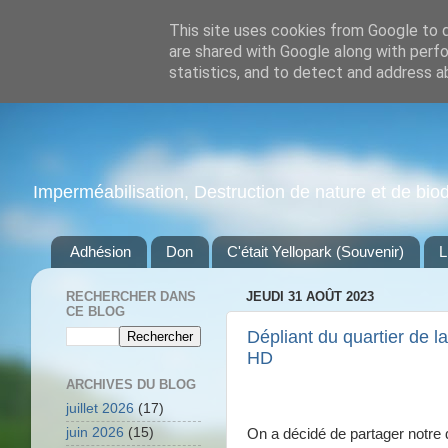
This site uses cookies from Google to de
are shared with Google along with perfo
statistics, and to detect and address a
Imperméabilisation, Destruction de nature et de biodiv
Adhésion
Don
C'était Yellopark (Souvenir)
L
RECHERCHER DANS
JEUDI 31 AOÛT 2023
CE BLOG
Dépliant du quartier de 
HD
ARCHIVES DU BLOG
juillet 2026
(17)
juin 2026
(15)
On a décidé de partager notre 