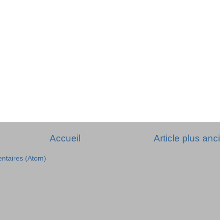
Accueil
Article plus anc
entaires (Atom)