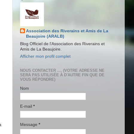
Association des Riverains et Amis de La
Beaujoire (ARALB)
Blog Officiel de l'Association des Riverains et
Amis de La Beaujoire.
Afficher mon profil complet
NOUS CONTACTER .... (VOTRE ADRESSE NE
SERA PAS UTILISÉE À D'AUTRE FIN QUE DE
VOUS RÉPONDRE)
Nom
E-mail
*
Message
*
a