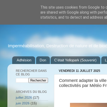
This site uses cookies from Google to de
are shared with Google along with perfo
statistics, and to detect and address a
Imperméabilisation, Destruction de nature et de biodiv
Adhésion
Don
C'était Yellopark (Souvenir)
L
RECHERCHER DANS
VENDREDI 11 JUILLET 2025
CE BLOG
Comment adapter la ville 
collectivités par Météo Fr
ARCHIVES DU BLOG
juillet 2026
(17)
juin 2026
(15)