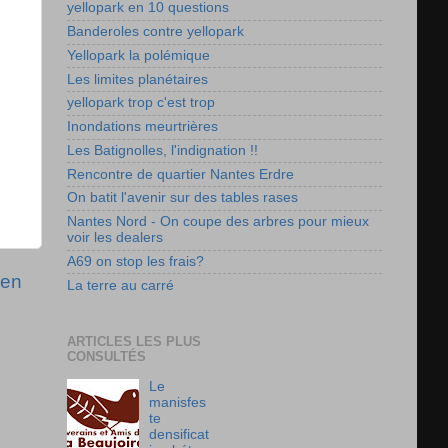
yellopark en 10 questions
Banderoles contre yellopark
Yellopark la polémique
Les limites planétaires
yellopark trop c'est trop
Inondations meurtrières
Les Batignolles, l'indignation !!
Rencontre de quartier Nantes Erdre
On batit l'avenir sur des tables rases
Nantes Nord - On coupe des arbres pour mieux
voir les dealers
A69 on stop les frais?
ien
La terre au carré
ARTICLES LES PLUS
CONSULTÉS
Le
manisfes
te
densificat