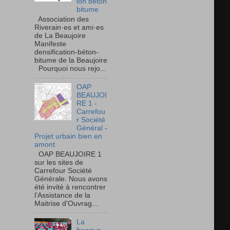
ion béton
bitume
Association des
Riverain·es et ami·es
de La Beaujoire
Manifeste
densification-béton-
bitume de la Beaujoire
Pourquoi nous rejo...
OAP
BEAUJOI
RE 1 -
Carrefou
r Société
Général -
Projet urbain bien en
amont
OAP BEAUJOIRE 1
sur les sites de
Carrefour Société
Générale. Nous avons
été invité à rencontrer
l’Assistance de la
Maitrise d'Ouvrag...
La