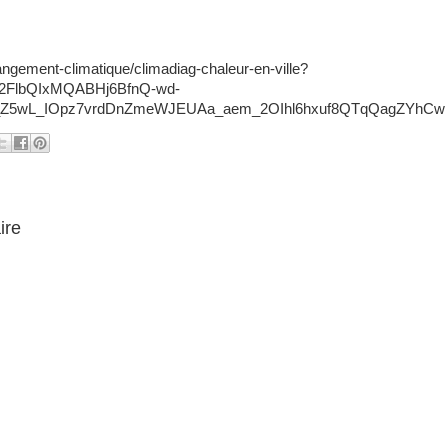
ngement-climatique/climadiag-chaleur-en-ville?
A2FlbQIxMQABHj6BfnQ-wd-
y_Z5wL_IOpz7vrdDnZmeWJEUAa_aem_2OIhl6hxuf8QTqQagZYhC
ire