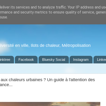
liver its services and to analyze traffic. Your IP address and u
rmance and security metrics to ensure quality of service, gene
buse.
ersité en ville, Ilots de chaleur, Métropolisation
inktree
Facebook
Bluesky Social
Instagram
Linke
aux chaleurs urbaines ? Un guide à l'attention des
ance...