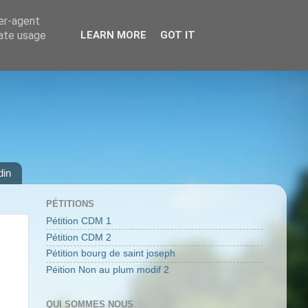
ser-agent
rate usage
LEARN MORE
GOT IT
din
PÉTITIONS
Pétition CDM 1
Pétition CDM 2
Pétition bourg de saint joseph
Péition Non au plum modif 2
QUI SOMMES NOUS