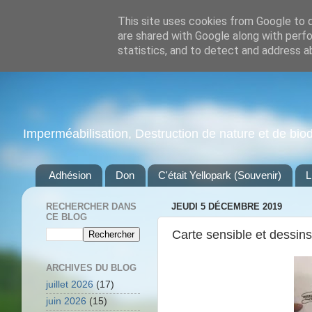
This site uses cookies from Google to de
are shared with Google along with perfo
statistics, and to detect and address a
Imperméabilisation, Destruction de nature et de biodiv
Adhésion
Don
C'était Yellopark (Souvenir)
L
RECHERCHER DANS
JEUDI 5 DÉCEMBRE 2019
CE BLOG
Carte sensible et dessins
ARCHIVES DU BLOG
juillet 2026
(17)
juin 2026
(15)