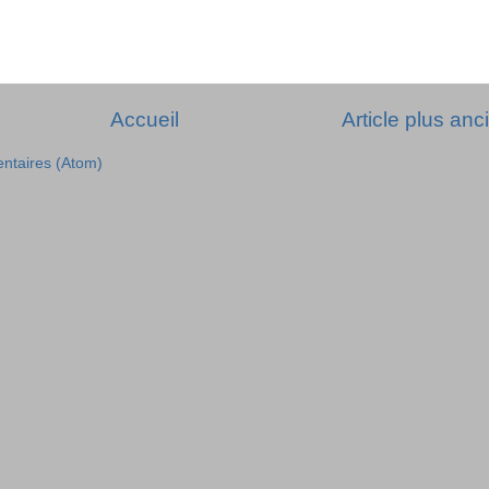
Accueil
Article plus anc
entaires (Atom)