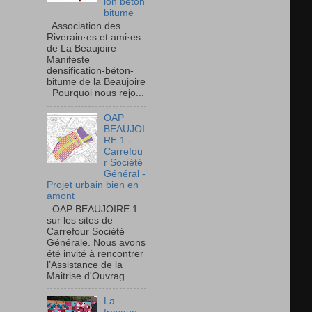
ion béton
bitume
Association des
Riverain·es et ami·es
de La Beaujoire
Manifeste
densification-béton-
bitume de la Beaujoire
Pourquoi nous rejo...
OAP
BEAUJOI
RE 1 -
Carrefou
r Société
Général -
Projet urbain bien en
amont
OAP BEAUJOIRE 1
sur les sites de
Carrefour Société
Générale. Nous avons
été invité à rencontrer
l’Assistance de la
Maitrise d'Ouvrag...
La