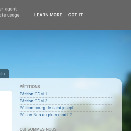
ser-agent
rate usage
LEARN MORE
GOT IT
din
PÉTITIONS
Pétition CDM 1
Pétition CDM 2
Pétition bourg de saint joseph
Péition Non au plum modif 2
QUI SOMMES NOUS