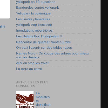
yellopark en 10 questions
Banderoles contre yellopark
Yellopark la polémique
Les limites planétaires
yellopark trop c'est trop
ien
Inondations meurtrières
Les Batignolles, l'indignation !!
Rencontre de quartier Nantes Erdre
On batit l'avenir sur des tables rases
Nantes Nord - On coupe des arbres pour mieux
voir les dealers
A69 on stop les frais?
La terre au carré
ARTICLES LES PLUS
CONSULTÉS
Le
manisfes
te
densificat