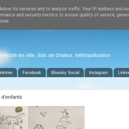
liver its services and to analyze traffic. Your IP address and u
rmance and security metrics to ensure quality of service, gene
buse.
ersité en ville, Ilots de chaleur, Métropolisation
inktree
Facebook
Bluesky Social
Instagram
Linke
 d'enfants