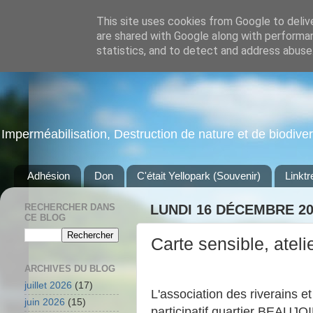
This site uses cookies from Google to delive
are shared with Google along with performan
statistics, and to detect and address abuse
Imperméabilisation, Destruction de nature et de biodiversi
Adhésion
Don
C'était Yellopark (Souvenir)
Linktr
RECHERCHER DANS
LUNDI 16 DÉCEMBRE 20
CE BLOG
Carte sensible, ateli
ARCHIVES DU BLOG
juillet 2026
(17)
L'association des riverains e
juin 2026
(15)
participatif quartier BEAUJ