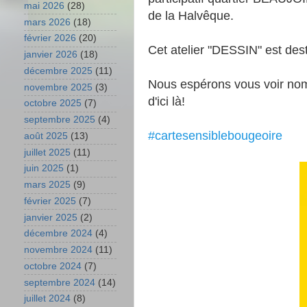
mai 2026
(28)
de la Halvêque.
mars 2026
(18)
février 2026
(20)
Cet atelier "DESSIN" est des
janvier 2026
(18)
décembre 2025
(11)
Nous espérons vous voir nom
novembre 2025
(3)
d'ici là!
octobre 2025
(7)
septembre 2025
(4)
#cartesensiblebougeoire
août 2025
(13)
juillet 2025
(11)
juin 2025
(1)
mars 2025
(9)
février 2025
(7)
janvier 2025
(2)
décembre 2024
(4)
novembre 2024
(11)
octobre 2024
(7)
septembre 2024
(14)
juillet 2024
(8)