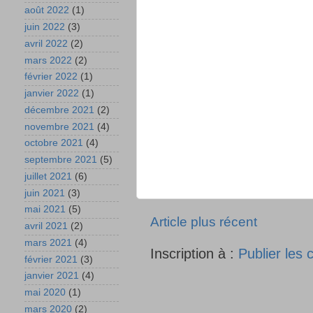
août 2022
(1)
juin 2022
(3)
avril 2022
(2)
mars 2022
(2)
février 2022
(1)
janvier 2022
(1)
décembre 2021
(2)
novembre 2021
(4)
octobre 2021
(4)
septembre 2021
(5)
juillet 2021
(6)
juin 2021
(3)
mai 2021
(5)
Article plus récent
avril 2021
(2)
mars 2021
(4)
Inscription à :
Publier les
février 2021
(3)
janvier 2021
(4)
mai 2020
(1)
mars 2020
(2)