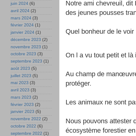
Notre ami chevreuil, dit
juin 2024
(6)
avril 2024
(2)
des jeunes pousses tran
mars 2024
(3)
février 2024
(1)
Quel bonheur de le voir 
janvier 2024
(1)
décembre 2023
(2)
novembre 2023
(1)
On l a vu tout petit et là
octobre 2023
(3)
septembre 2023
(1)
août 2023
(5)
Au champ de manœuvres,
juillet 2023
(5)
protéger.
mai 2023
(3)
avril 2023
(3)
mars 2023
(2)
Les animaux ne sont pas 
février 2023
(2)
janvier 2023
(5)
novembre 2022
(2)
Nous pouvons attester
octobre 2022
(6)
écosystème forestier en
septembre 2022
(1)