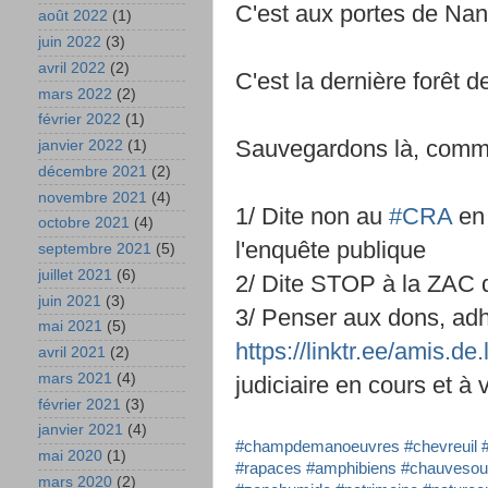
C'est aux portes de Nan
août 2022
(1)
juin 2022
(3)
avril 2022
(2)
C'est la dernière forêt 
mars 2022
(2)
février 2022
(1)
Sauvegardons là, comm
janvier 2022
(1)
décembre 2021
(2)
novembre 2021
(4)
1/ Dite non au
#CRA
en
octobre 2021
(4)
l'enquête publique
septembre 2021
(5)
juillet 2021
(6)
2/ Dite STOP à la ZAC
juin 2021
(3)
3/ Penser aux dons, adhé
mai 2021
(5)
https://linktr.ee/amis.de
avril 2021
(2)
mars 2021
(4)
judiciaire en cours et à v
février 2021
(3)
janvier 2021
(4)
#champdemanoeuvres
#chevreuil
mai 2020
(1)
#rapaces
#amphibiens
#chauvesou
mars 2020
(2)