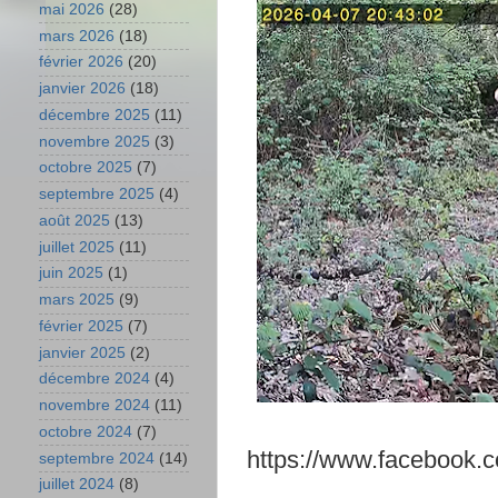
mai 2026
(28)
mars 2026
(18)
février 2026
(20)
janvier 2026
(18)
décembre 2025
(11)
novembre 2025
(3)
octobre 2025
(7)
septembre 2025
(4)
août 2025
(13)
juillet 2025
(11)
juin 2025
(1)
mars 2025
(9)
février 2025
(7)
janvier 2025
(2)
décembre 2024
(4)
novembre 2024
(11)
octobre 2024
(7)
https://www.facebook.
septembre 2024
(14)
juillet 2024
(8)