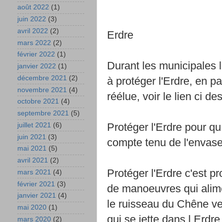
août 2022
(1)
juin 2022
(3)
avril 2022
(2)
Erdre
mars 2022
(2)
février 2022
(1)
Durant les municipales 
janvier 2022
(1)
décembre 2021
(2)
à protéger l'Erdre, en pa
novembre 2021
(4)
réélue, voir le lien ci de
octobre 2021
(4)
septembre 2021
(5)
Protéger l'Erdre pour qu
juillet 2021
(6)
juin 2021
(3)
compte tenu de l'envasem
mai 2021
(5)
avril 2021
(2)
Protéger l'Erdre c'est 
mars 2021
(4)
février 2021
(3)
de manoeuvres qui alimen
janvier 2021
(4)
le ruisseau du Chêne ver
mai 2020
(1)
qui se jette dans l Erdre
mars 2020
(2)