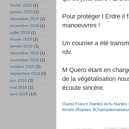
février 2020
(1)
janvier 2020
(2)
Pour protéger l Erdre il
décembre 2019
(2)
manoeuvres !
novembre 2019
(1)
juillet 2019
(1)
février 2019
(2)
Un courrier a été trans
janvier 2019
(1)
rdv.
décembre 2018
(1)
novembre 2018
(2)
octobre 2018
(2)
M Quero étant en charge
septembre 2018
(3)
de la végétalisation nou
juin 2018
(3)
écoute sincère.
mai 2018
(1)
avril 2018
(13)
Ouest-France Nantes
Actu Nantes
#erdre
#Nantes
#Champdemanoeu