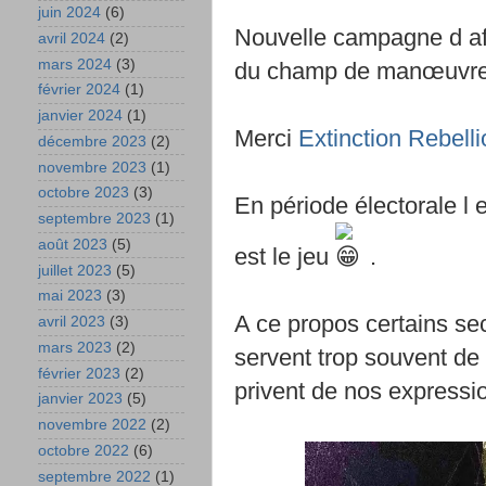
juin 2024
(6)
Nouvelle campagne d af
avril 2024
(2)
mars 2024
(3)
du champ de manœuvres
février 2024
(1)
janvier 2024
(1)
Merci
Extinction Rebell
décembre 2023
(2)
novembre 2023
(1)
octobre 2023
(3)
En période électorale l 
septembre 2023
(1)
août 2023
(5)
est le jeu
.
juillet 2023
(5)
mai 2023
(3)
A ce propos certains s
avril 2023
(3)
mars 2023
(2)
servent trop souvent de 
février 2023
(2)
privent de nos expressio
janvier 2023
(5)
novembre 2022
(2)
octobre 2022
(6)
septembre 2022
(1)