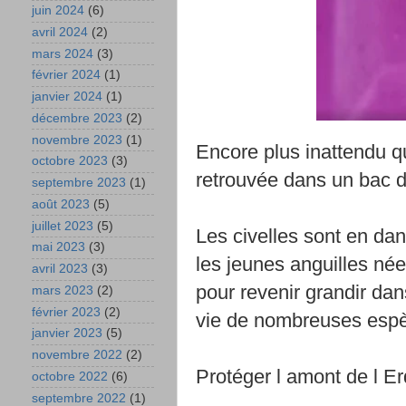
juin 2024
(6)
avril 2024
(2)
mars 2024
(3)
février 2024
(1)
janvier 2024
(1)
décembre 2023
(2)
novembre 2023
(1)
Encore plus inattendu qu
octobre 2023
(3)
retrouvée dans un bac 
septembre 2023
(1)
août 2023
(5)
juillet 2023
(5)
Les civelles sont en dan
mai 2023
(3)
les jeunes anguilles né
avril 2023
(3)
pour revenir grandir dan
mars 2023
(2)
février 2023
(2)
vie de nombreuses espè
janvier 2023
(5)
novembre 2022
(2)
Protéger l amont de l Er
octobre 2022
(6)
septembre 2022
(1)