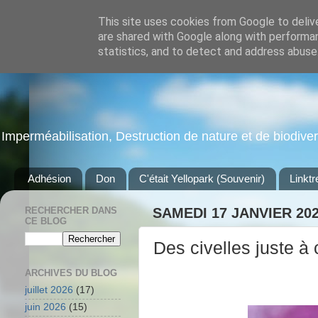
This site uses cookies from Google to delive
are shared with Google along with performan
statistics, and to detect and address abuse
Imperméabilisation, Destruction de nature et de biodiversi
Adhésion
Don
C'était Yellopark (Souvenir)
Linktr
RECHERCHER DANS
SAMEDI 17 JANVIER 20
CE BLOG
Des civelles juste 
ARCHIVES DU BLOG
juillet 2026
(17)
juin 2026
(15)