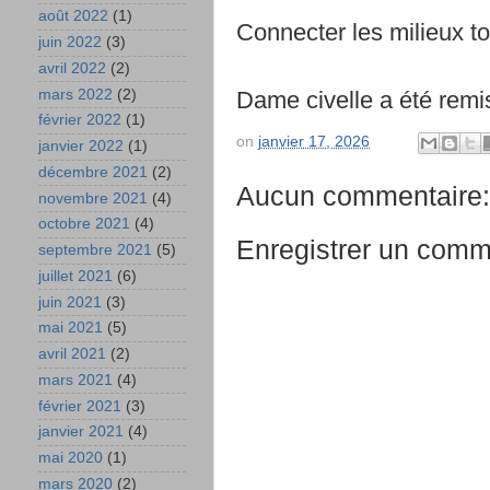
août 2022
(1)
Connecter les milieux to
juin 2022
(3)
avril 2022
(2)
mars 2022
(2)
Dame civelle a été remis
février 2022
(1)
on
janvier 17, 2026
janvier 2022
(1)
décembre 2021
(2)
Aucun commentaire:
novembre 2021
(4)
octobre 2021
(4)
Enregistrer un comm
septembre 2021
(5)
juillet 2021
(6)
juin 2021
(3)
mai 2021
(5)
avril 2021
(2)
mars 2021
(4)
février 2021
(3)
janvier 2021
(4)
mai 2020
(1)
mars 2020
(2)