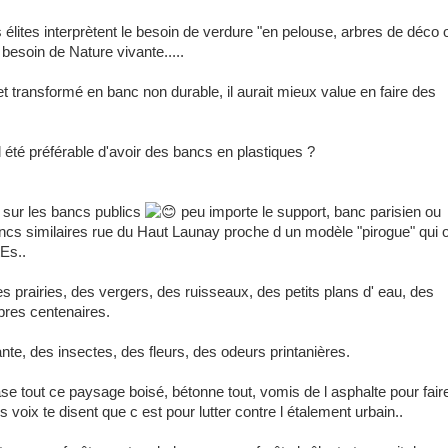
élites interprètent le besoin de verdure "en pelouse, arbres de déco 
besoin de Nature vivante.....
et transformé en banc non durable, il aurait mieux value en faire des
il été préférable d'avoir des bancs en plastiques ?
 sur les bancs publics
peu importe le support, banc parisien ou
cs similaires rue du Haut Launay proche d un modèle "pirogue" qui 
tEs..
s prairies, des vergers, des ruisseaux, des petits plans d' eau, des
bres centenaires.
nte, des insectes, des fleurs, des odeurs printanières.
ase tout ce paysage boisé, bétonne tout, vomis de l asphalte pour fair
es voix te disent que c est pour lutter contre l étalement urbain..