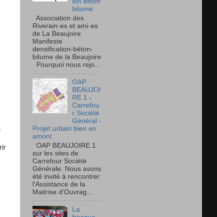
ion béton
bitume
Association des
Riverain·es et ami·es
de La Beaujoire
Manifeste
densification-béton-
bitume de la Beaujoire
Pourquoi nous rejo...
OAP
BEAUJOI
RE 1 -
Carrefou
r Société
Général -
.
Projet urbain bien en
amont
OAP BEAUJOIRE 1
ir
sur les sites de
Carrefour Société
Générale. Nous avons
été invité à rencontrer
l’Assistance de la
Maitrise d'Ouvrag...
La