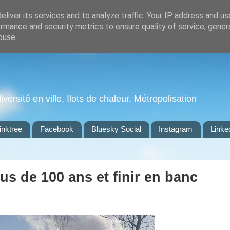
liver its services and to analyze traffic. Your IP address and u
rmance and security metrics to ensure quality of service, gene
buse.
ersité en ville, Ilots de chaleur, Métropolisation
inktree
Facebook
Bluesky Social
Instagram
Linke
lus de 100 ans et finir en banc