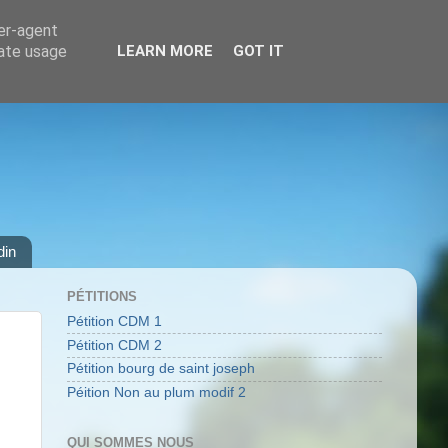
ser-agent
rate usage
LEARN MORE
GOT IT
din
PÉTITIONS
Pétition CDM 1
Pétition CDM 2
Pétition bourg de saint joseph
Péition Non au plum modif 2
QUI SOMMES NOUS