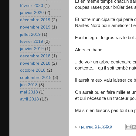
Et en même temps chacun sait q
février 2020
(1)
coupes rases pour brûler des 
janvier 2020
(2)
Et notre municipalité qui parle d
décembre 2019
(2)
Nantes Nord pour améliorer l e
novembre 2019
(1)
juillet 2019
(1)
Faut intégrer le gros ras le bol
février 2019
(2)
janvier 2019
(1)
Alors ce banc..
décembre 2018
(1)
...de voir un arbre centenaire
novembre 2018
(2)
contexte... qu il soit tombé na
octobre 2018
(2)
septembre 2018
(3)
Il aurait mieux valu laisser ce 
juin 2018
(3)
mai 2018
(1)
On aurait pu en faire mille et 
et qui nécessite un tracteur po
avril 2018
(13)
Mais n en faisons pas tout un p
on
janvier 31, 2026