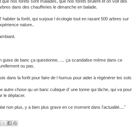
ue nos forêts sont malades, que nos forêts brûlent et on voit des
arbres dans des chaufferies le dimanche en balade.
' habiter la forêt, qui surjoue l écologie tout en rasant 500 arbres sur
xpérience nature..
 ambiant.
 en guise de banc ça questionne, .... ça scandalise même dans ce
turellement ou pas.
bois dans la forêt pour faire de l humus pour aider à régénérer les sols
une autre chose qu un banc cubique d' une tonne qui tâche, qui va pourr
ur le déplacer.
lat non plus, y a bien plus grave en ce moment dans l'actualité...."