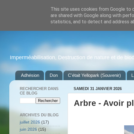
This site uses cookies from Google to de
are shared with Google along with perfo
statistics, and to detect and address a
Imperméabilisation, Destruction de nature et de biodiv
Adhésion
Don
C'était Yellopark (Souvenir)
L
RECHERCHER DANS
SAMEDI 31 JANVIER 2026
CE BLOG
Arbre - Avoir p
ARCHIVES DU BLOG
juillet 2026
(17)
juin 2026
(15)