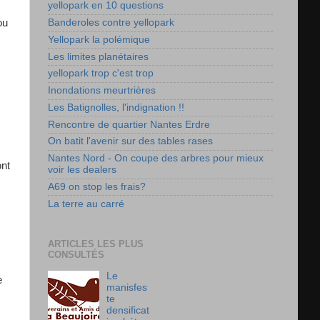
yellopark en 10 questions
Banderoles contre yellopark
ou
Yellopark la polémique
Les limites planétaires
yellopark trop c'est trop
Inondations meurtrières
Les Batignolles, l'indignation !!
Rencontre de quartier Nantes Erdre
On batit l'avenir sur des tables rases
Nantes Nord - On coupe des arbres pour mieux
ont
voir les dealers
A69 on stop les frais?
La terre au carré
ARTICLES LES PLUS
CONSULTÉS
Le
e
manisfes
te
densificat