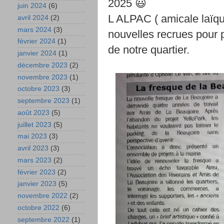
2025
juin 2024
(6)
L
ALPAC ( amicale laïque
avril 2024
(2)
mars 2024
(3)
nouvelles recrues pour p
février 2024
(1)
de notre quartier.
janvier 2024
(1)
décembre 2023
(2)
novembre 2023
(1)
octobre 2023
(3)
septembre 2023
(1)
août 2023
(5)
juillet 2023
(5)
mai 2023
(3)
avril 2023
(3)
mars 2023
(2)
février 2023
(2)
janvier 2023
(5)
novembre 2022
(2)
octobre 2022
(6)
septembre 2022
(1)