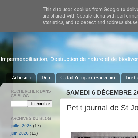
This site uses cookies from Google to delive
are shared with Google along with performan
statistics, and to detect and address abuse
Imperméabilisation, Destruction de nature et de biodiversi
Adhésion
Don
C'était Yellopark (Souvenir)
Linktr
RECHERCHER DANS
SAMEDI 6 DÉCEMBRE 2
CE BLOG
Petit journal de St J
ARCHIVES DU BLOG
juillet 2026
(17)
juin 2026
(15)