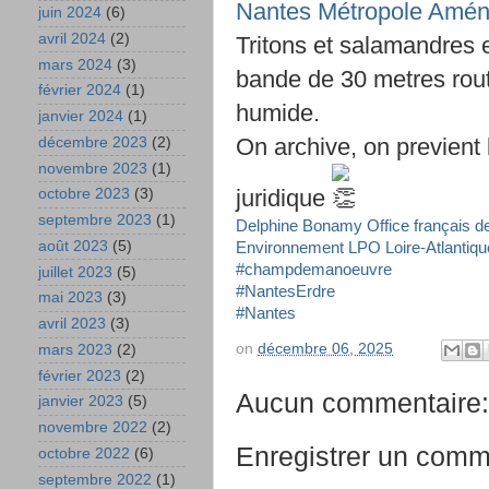
Nantes Métropole Amé
juin 2024
(6)
avril 2024
(2)
Tritons et salamandres 
mars 2024
(3)
bande de 30 metres rou
février 2024
(1)
humide.
janvier 2024
(1)
On archive, on previent 
décembre 2023
(2)
novembre 2023
(1)
juridique
octobre 2023
(3)
septembre 2023
(1)
Delphine Bonamy
Office français de
août 2023
(5)
Environnement
LPO Loire-Atlantiqu
#champdemanoeuvre
juillet 2023
(5)
#NantesErdre
mai 2023
(3)
#Nantes
avril 2023
(3)
on
décembre 06, 2025
mars 2023
(2)
février 2023
(2)
Aucun commentaire:
janvier 2023
(5)
novembre 2022
(2)
Enregistrer un comm
octobre 2022
(6)
septembre 2022
(1)