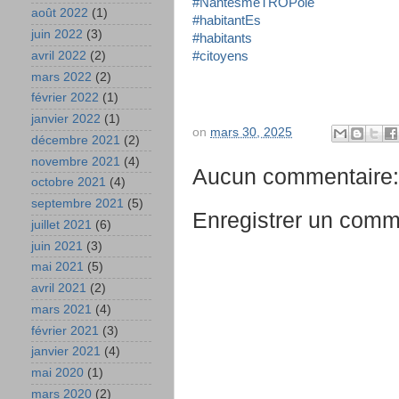
#NantesmeTROPole
août 2022
(1)
#habitantEs
juin 2022
(3)
#habitants
#citoyens
avril 2022
(2)
mars 2022
(2)
février 2022
(1)
janvier 2022
(1)
on
mars 30, 2025
décembre 2021
(2)
novembre 2021
(4)
Aucun commentaire:
octobre 2021
(4)
septembre 2021
(5)
Enregistrer un comm
juillet 2021
(6)
juin 2021
(3)
mai 2021
(5)
avril 2021
(2)
mars 2021
(4)
février 2021
(3)
janvier 2021
(4)
mai 2020
(1)
mars 2020
(2)