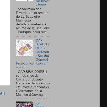
ion béton
bitume
Association des
Riverain·es et ami·es
de La Beaujoire
Manifeste
densification-béton-
bitume de la Beaujoire
Pourquoi nous rejo...
OAP
BEAUJOI
RE 1 -
Carrefou
r Société
Général -
Projet urbain bien en
amont
OAP BEAUJOIRE 1
sur les sites de
Carrefour Société
Générale. Nous avons
été invité à rencontrer
l’Assistance de la
ien
Maitrise d'Ouvrag...
La