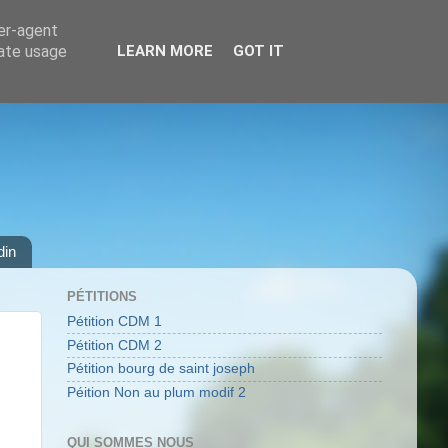
ser-agent
rate usage
LEARN MORE
GOT IT
din
PÉTITIONS
Pétition CDM 1
Pétition CDM 2
Pétition bourg de saint joseph
Péition Non au plum modif 2
QUI SOMMES NOUS