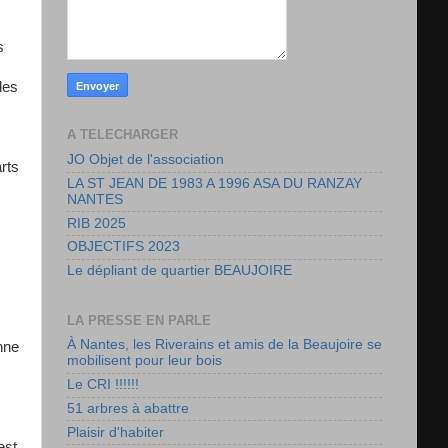
s
des
A TELECHARGER
JO Objet de l'association
rts
LA ST JEAN DE 1983 A 1996 ASA DU RANZAY
NANTES
RIB 2025
OBJECTIFS 2023
Le dépliant de quartier BEAUJOIRE
LA PRESSE EN PARLE
À Nantes, les Riverains et amis de la Beaujoire se
nne
mobilisent pour leur bois
Le CRI !!!!!!
51 arbres à abattre
Plaisir d'habiter
est