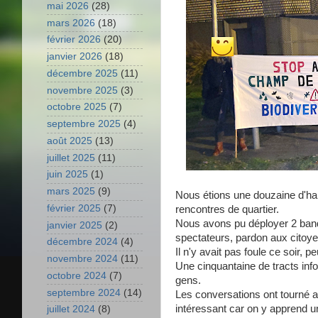
mai 2026
(28)
mars 2026
(18)
février 2026
(20)
janvier 2026
(18)
décembre 2025
(11)
novembre 2025
(3)
octobre 2025
(7)
septembre 2025
(4)
août 2025
(13)
juillet 2025
(11)
juin 2025
(1)
mars 2025
(9)
Nous étions une douzaine d'hab
février 2025
(7)
rencontres de quartier.
Nous avons pu déployer 2 bander
janvier 2025
(2)
spectateurs, pardon aux citoy
décembre 2024
(4)
Il n'y avait pas foule ce soir,
novembre 2024
(11)
Une cinquantaine de tracts info
octobre 2024
(7)
gens.
septembre 2024
(14)
Les conversations ont tourné a
intéressant car on y apprend u
juillet 2024
(8)