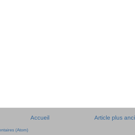
Accueil
Article plus anc
entaires (Atom)