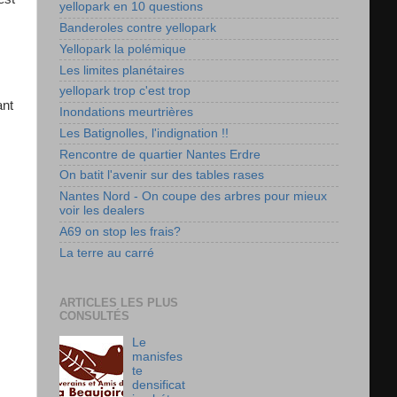
yellopark en 10 questions
Banderoles contre yellopark
Yellopark la polémique
Les limites planétaires
yellopark trop c'est trop
ant
Inondations meurtrières
Les Batignolles, l'indignation !!
Rencontre de quartier Nantes Erdre
On batit l'avenir sur des tables rases
Nantes Nord - On coupe des arbres pour mieux
voir les dealers
A69 on stop les frais?
La terre au carré
ARTICLES LES PLUS
CONSULTÉS
Le
manisfes
te
densificat