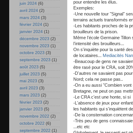
pour entendre les élus.
juin 2024
(6)
Exemples:
avril 2024
(2)
-Une nouvelle tour "Signal" se
mars 2024
(3)
terrains actuels transformés en
février 2024
(1)
-Les habitants proches de la 
brouilleurs de la prison.
janvier 2024
(1)
Même l'école Germaine Tillon 
décembre 2023
(2)
l'intensité des brouilleurs...
novembre 2023
(1)
On s'inquiète pour la santé de
octobre 2023
(3)
de locataires...
Mediacités Nan
septembre 2023
(1)
-Beaucoup de gens ne savaient 
août 2023
(5)
être rasé pour le CRA, soit 20%
-D'autres ne savaient pas pour
juillet 2023
(5)
Nord; cela ne passe pas..
mai 2023
(3)
-On a eu aussi "Combien vont 
avril 2023
(3)
Bretagne, ne peut on pas mettr
mars 2023
(2)
-Le CRA c'est une honte, si si
février 2023
(2)
-L'absence de jeux pour enfan
les habitants qui s'inquiètent 
janvier 2023
(5)
-De la consternation concernant
novembre 2022
(2)
-Très peu de gens connaissaie
octobre 2022
(6)
...etc etc
septembre 2022
(1)
Globalement, le ressenti est p