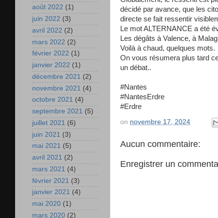
août 2022
(1)
décidé par avance, que les ci
directe se fait ressentir visibl
juin 2022
(3)
Le mot ALTERNANCE a été évoqu
avril 2022
(2)
Les dégâts à Valence, à Malaga 
mars 2022
(2)
Voilà à chaud, quelques mots.
février 2022
(1)
On vous résumera plus tard ce 
janvier 2022
(1)
un débat..
décembre 2021
(2)
#Nantes
novembre 2021
(4)
#NantesErdre
octobre 2021
(4)
#Erdre
septembre 2021
(5)
on
novembre 17, 2024
juillet 2021
(6)
juin 2021
(3)
Aucun commentaire:
mai 2021
(5)
avril 2021
(2)
Enregistrer un commenta
mars 2021
(4)
février 2021
(3)
janvier 2021
(4)
mai 2020
(1)
mars 2020
(2)