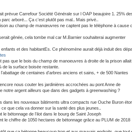
rait prévue Carrefour Société Générale sur l OAP beaujoire 1. 25% de
 parc arboré... Ça c'est plutôt pas mal.. Mais privé..
prison au champ de manœuvres ne captent pas le téléphone à cause 
serait gênée, cela tombe mal car M.Barnier souhaiterai augmenter
s enfants et des habitantEs. Ce phénomène aurait déjà induit des dépa
tes
pas que le bois du champ de manoeuvres à droite de la prison allait
 de la surface boisée restante.
 l'abattage de centaines d'arbres anciens et sains, + de 500 Nantes
encore nous couter les jardinières accrochées au pont Anne de
e notre argent ailleurs que dans des gadgets à greenwashing ?
ts dans les nouveaux bâtiments ultra compacts rue Ouche Buron éto
de ce que cela va donner sur la santé des plus jeunes..
 le bétonnage de l'ilot dans le bourg de Saint Joseph
nt le chiffre de 1050 hectares de bétonnage grâce au PLUM de 2018
lutôt que ça bétonne beaucoup trop et aux mauvais endroits, que tout 