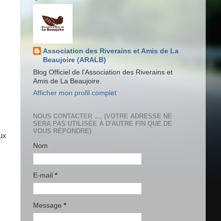
Association des Riverains et Amis de La
Beaujoire (ARALB)
Blog Officiel de l'Association des Riverains et
Amis de La Beaujoire.
Afficher mon profil complet
NOUS CONTACTER .... (VOTRE ADRESSE NE
SERA PAS UTILISÉE À D'AUTRE FIN QUE DE
VOUS RÉPONDRE)
ux
Nom
E-mail
*
s
Message
*