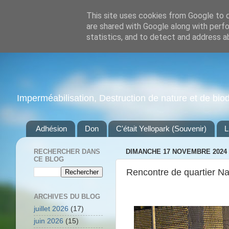
This site uses cookies from Google to de
are shared with Google along with perfo
statistics, and to detect and address a
Imperméabilisation, Destruction de nature et de biodiv
Adhésion
Don
C'était Yellopark (Souvenir)
L
RECHERCHER DANS
DIMANCHE 17 NOVEMBRE 2024
CE BLOG
Rencontre de quartier N
ARCHIVES DU BLOG
juillet 2026
(17)
juin 2026
(15)