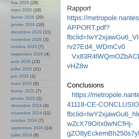
mai 2026
(28)
Rapport
mars 2026
(18)
https://metropole.nan
février 2026
(20)
janvier 2026
(18)
APPORT.pdf?
décembre 2025
(11)
fbclid=IwY2xjawGu6
novembre 2025
(3)
rv27Ed4_WDmCv0
octobre 2025
(7)
septembre 2025
(4)
Vx83R4lWQmOZbACDx
août 2025
(13)
vHZ8w
juillet 2025
(11)
juin 2025
(1)
Conclusions
mars 2025
(9)
février 2025
(7)
https://metropole.na
janvier 2025
(2)
41118-CE-CONCLUSIO
décembre 2024
(4)
fbclid=IwY2xjawGu6_
novembre 2024
(11)
octobre 2024
(7)
wZcX79OiIx0wNCfHj-
septembre 2024
(14)
gZO8yEckemBh250s7
juillet 2024
(8)