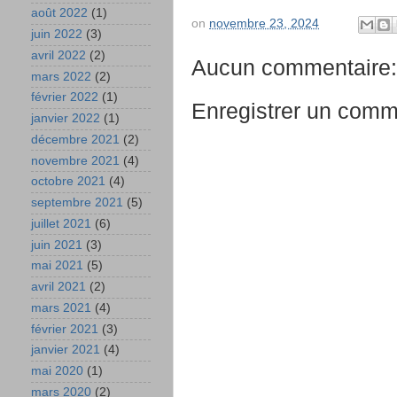
août 2022
(1)
on
novembre 23, 2024
juin 2022
(3)
avril 2022
(2)
Aucun commentaire:
mars 2022
(2)
février 2022
(1)
Enregistrer un comm
janvier 2022
(1)
décembre 2021
(2)
novembre 2021
(4)
octobre 2021
(4)
septembre 2021
(5)
juillet 2021
(6)
juin 2021
(3)
mai 2021
(5)
avril 2021
(2)
mars 2021
(4)
février 2021
(3)
janvier 2021
(4)
mai 2020
(1)
mars 2020
(2)