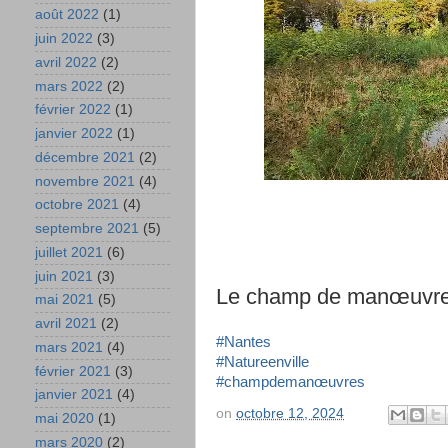
août 2022
(1)
juin 2022
(3)
avril 2022
(2)
mars 2022
(2)
février 2022
(1)
janvier 2022
(1)
décembre 2021
(2)
novembre 2021
(4)
octobre 2021
(4)
septembre 2021
(5)
juillet 2021
(6)
juin 2021
(3)
Le champ de manœuvres
mai 2021
(5)
avril 2021
(2)
#Nantes
mars 2021
(4)
#Natureenville
février 2021
(3)
#champdemanœuvres
janvier 2021
(4)
on
octobre 12, 2024
mai 2020
(1)
mars 2020
(2)