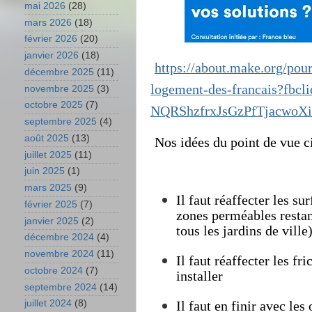
mai 2026
(28)
mars 2026
(18)
février 2026
(20)
janvier 2026
(18)
https://about.make.org/pou
décembre 2025
(11)
logement-des-francais?
novembre 2025
(3)
octobre 2025
(7)
NQRShzfrxJsGzPfTjacwo
septembre 2025
(4)
août 2025
(13)
Nos idées du point de vue ci
juillet 2025
(11)
juin 2025
(1)
mars 2025
(9)
Il faut réaffecter les su
février 2025
(7)
zones perméables restant
janvier 2025
(2)
tous les jardins de ville
décembre 2024
(4)
novembre 2024
(11)
I
l faut réaffecter les fri
octobre 2024
(7)
installer
septembre 2024
(14)
juillet 2024
(8)
Il faut en finir avec le