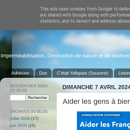
This site uses cookies from Google to delive
are shared with Google along with performan
statistics, and to detect and address abuse
Imperméabilisation, Destruction de nature et de biodiversi
Adhésion
Don
C'était Yellopark (Souvenir)
Linktr
RECHERCHER DANS
DIMANCHE 7 AVRIL 202
CE BLOG
Aider les gens à bien
ARCHIVES DU BLOG
juillet 2026
(17)
juin 2026
(15)