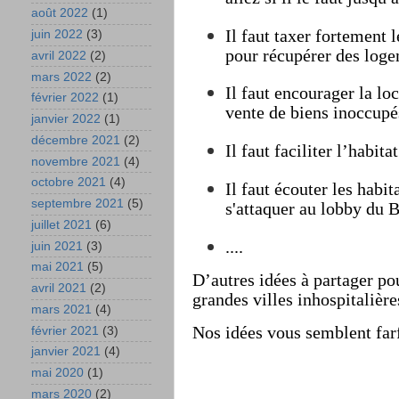
août 2022
(1)
Il faut taxer fortement
juin 2022
(3)
pour récupérer des log
avril 2022
(2)
mars 2022
(2)
Il faut encourager la loc
février 2022
(1)
vente de biens inoccupé
janvier 2022
(1)
décembre 2021
(2)
Il faut faciliter l’habita
novembre 2021
(4)
octobre 2021
(4)
Il faut écouter les hab
septembre 2021
(5)
s'attaquer au lobby du 
juillet 2021
(6)
....
juin 2021
(3)
mai 2021
(5)
D’autres idées à partager po
avril 2021
(2)
grandes villes inhospitalière
mars 2021
(4)
Nos idées vous semblent farf
février 2021
(3)
janvier 2021
(4)
mai 2020
(1)
mars 2020
(2)