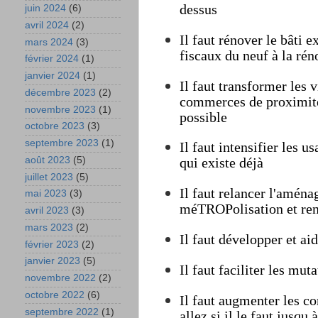
dessus
juin 2024
(6)
avril 2024
(2)
Il faut rénover le bâti 
mars 2024
(3)
fiscaux du neuf à la rén
février 2024
(1)
janvier 2024
(1)
Il faut transformer les 
décembre 2023
(2)
commerces de proximité 
novembre 2023
(1)
possible
octobre 2023
(3)
septembre 2023
(1)
Il faut intensifier les 
août 2023
(5)
qui existe déjà
juillet 2023
(5)
Il faut relancer l'aména
mai 2023
(3)
méTROPolisation et rend
avril 2023
(3)
mars 2023
(2)
Il faut développer et ai
février 2023
(2)
janvier 2023
(5)
Il faut faciliter les mut
novembre 2022
(2)
octobre 2022
(6)
Il faut augmenter les co
septembre 2022
(1)
allez si il le faut jusqu