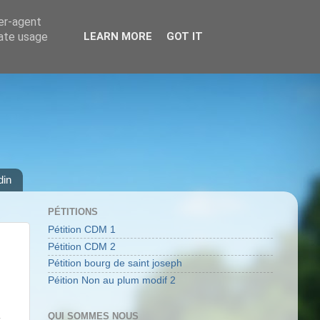
ser-agent
rate usage
LEARN MORE
GOT IT
din
PÉTITIONS
Pétition CDM 1
Pétition CDM 2
Pétition bourg de saint joseph
Péition Non au plum modif 2
à
QUI SOMMES NOUS