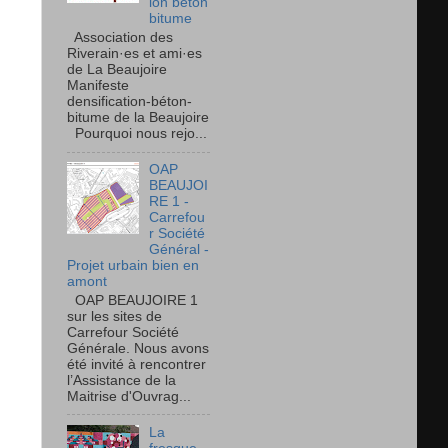
ion béton
bitume
Association des
Riverain·es et ami·es
de La Beaujoire
Manifeste
densification-béton-
bitume de la Beaujoire
Pourquoi nous rejo...
OAP
BEAUJOI
RE 1 -
Carrefou
r Société
Général -
Projet urbain bien en
amont
OAP BEAUJOIRE 1
sur les sites de
Carrefour Société
Générale. Nous avons
été invité à rencontrer
l’Assistance de la
Maitrise d'Ouvrag...
La