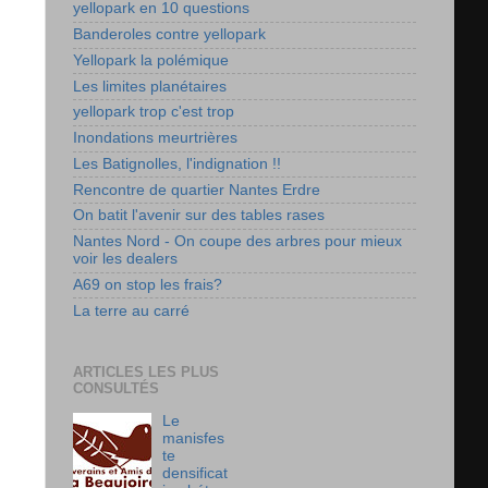
yellopark en 10 questions
Banderoles contre yellopark
Yellopark la polémique
Les limites planétaires
yellopark trop c'est trop
Inondations meurtrières
Les Batignolles, l'indignation !!
Rencontre de quartier Nantes Erdre
On batit l'avenir sur des tables rases
Nantes Nord - On coupe des arbres pour mieux
voir les dealers
A69 on stop les frais?
La terre au carré
ARTICLES LES PLUS
CONSULTÉS
Le
manisfes
te
densificat