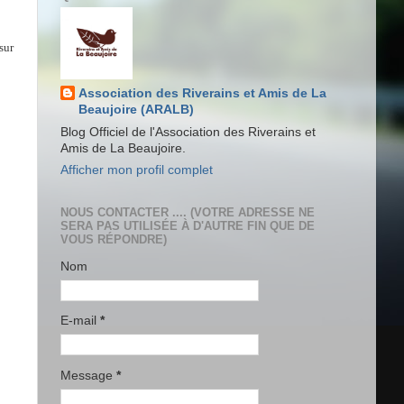
sur
Association des Riverains et Amis de La
Beaujoire (ARALB)
Blog Officiel de l'Association des Riverains et
Amis de La Beaujoire.
Afficher mon profil complet
NOUS CONTACTER .... (VOTRE ADRESSE NE
SERA PAS UTILISÉE À D'AUTRE FIN QUE DE
VOUS RÉPONDRE)
Nom
E-mail
*
Message
*