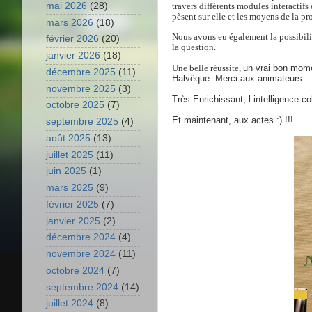
travers différents modules interactif
mai 2026
(28)
pèsent sur elle et les moyens de la pr
mars 2026
(18)
Nous avons eu également la possibilit
février 2026
(20)
la question.
janvier 2026
(18)
Une belle réussite,
un vrai bon mome
décembre 2025
(11)
Halvêque. Merci aux animateurs.
novembre 2025
(3)
Très Enrichissant, l intelligence c
octobre 2025
(7)
Et maintenant, aux actes :) !!!
septembre 2025
(4)
août 2025
(13)
juillet 2025
(11)
juin 2025
(1)
mars 2025
(9)
février 2025
(7)
janvier 2025
(2)
décembre 2024
(4)
novembre 2024
(11)
octobre 2024
(7)
septembre 2024
(14)
juillet 2024
(8)