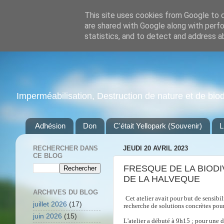
This site uses cookies from Google to de
are shared with Google along with perfo
statistics, and to detect and address a
Imperméabilisation, Destruction de nature et de biodiv
Adhésion
Don
C'était Yellopark (Souvenir)
L
RECHERCHER DANS
JEUDI 20 AVRIL 2023
CE BLOG
FRESQUE DE LA BIODI
DE LA HALVEQUE
ARCHIVES DU BLOG
Cet atelier avait pour but de sensibil
juillet 2026
(17)
recherche de solutions concrètes pou
juin 2026
(15)
L'atelier a débuté à 9h15 ; pour une 