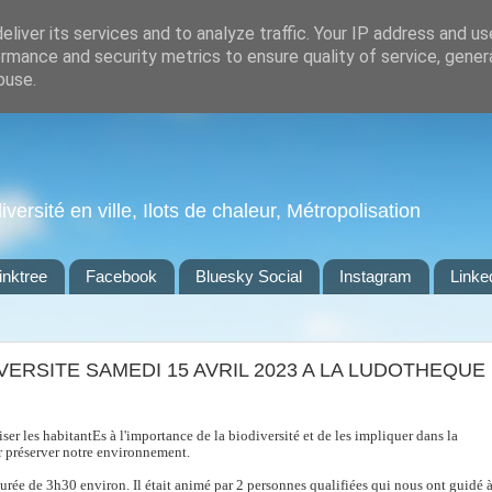
liver its services and to analyze traffic. Your IP address and u
rmance and security metrics to ensure quality of service, gene
buse.
ersité en ville, Ilots de chaleur, Métropolisation
inktree
Facebook
Bluesky Social
Instagram
Linke
VERSITE SAMEDI 15 AVRIL 2023 A LA LUDOTHEQUE
iser les habitantEs à l'importance de la biodiversité et de les impliquer dans la
r préserver notre environnement.
durée de 3h30 environ. Il était animé par 2 personnes qualifiées qui nous ont guidé 