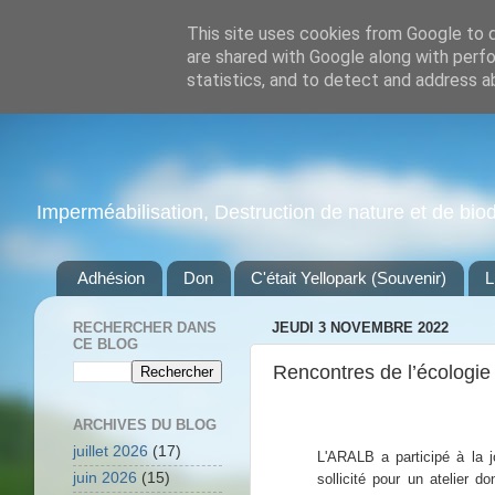
This site uses cookies from Google to de
are shared with Google along with perfo
statistics, and to detect and address a
Imperméabilisation, Destruction de nature et de biodiv
Adhésion
Don
C'était Yellopark (Souvenir)
L
RECHERCHER DANS
JEUDI 3 NOVEMBRE 2022
CE BLOG
Rencontres de l’écologie
ARCHIVES DU BLOG
juillet 2026
(17)
L'ARALB a participé à la 
juin 2026
(15)
sollicité pour un atelier d