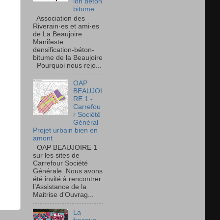
ion béton
bitume
Association des
Riverain·es et ami·es
de La Beaujoire
Manifeste
densification-béton-
bitume de la Beaujoire
Pourquoi nous rejo...
OAP
BEAUJOI
RE 1 -
Carrefou
r Société
Général -
Projet urbain bien en
amont
OAP BEAUJOIRE 1
sur les sites de
Carrefour Société
Générale. Nous avons
été invité à rencontrer
l’Assistance de la
Maitrise d'Ouvrag...
La