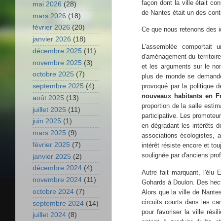
façon dont la ville était c
mai 2026
(28)
de Nantes était un des cont
mars 2026
(18)
février 2026
(20)
Ce que nous retenons des i
janvier 2026
(18)
L'assemblée comportait u
décembre 2025
(11)
d'aménagement du territoire 
novembre 2025
(3)
et les arguments sur le no
octobre 2025
(7)
plus de monde se demande s
septembre 2025
(4)
provoqué par la politique 
nouveaux habitants en Fr
août 2025
(13)
proportion de la salle estim
juillet 2025
(11)
participative. Les promote
juin 2025
(1)
en dégradant les intérêts d
mars 2025
(9)
associations écologistes, 
février 2025
(7)
intérêt résiste encore et to
soulignée par d'anciens pro
janvier 2025
(2)
décembre 2024
(4)
Autre fait marquant, l'élu
novembre 2024
(11)
Gohards à Doulon. Des hect
octobre 2024
(7)
Alors que la ville de Nant
circuits courts dans les c
septembre 2024
(14)
pour favoriser la ville rés
juillet 2024
(8)