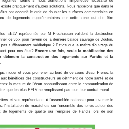
 et légumes. Même si nous admettions l'impérieuse nécessité de
l existe pratiquement d'autres solutions. Nous rappelons que dans le
lus ont accordé le droit de doubler les surfaces commerciales en
u de logements supplémentaires sur cette zone qui doit être
lus EELV représentés par M Prochasson valident la destruction
ner de voix pour l'avenir de la dernière balade sauvage de Doulon.
st pas suffisamment médiatique ? Est-ce que le maître d'ouvrage du
issant pour nos élus?
Encore une fois, seule la mobilisation des
de défendre la construction des logements sur Paridis et la
.
 pic niquer et vous promener au bord de ce cours d'eau. Prenez la
 aux bénéfices des constructeurs au détriment de notre santé et de
Prenez la mesure de l'écart assourdissant entre la communication de
tatez que les élus EELV ne remplissent pas tous leur contrat moral.
rtiers et vos représentants à l'assemblée nationale pour inverser le
 l'installation de maraîchers sur l'ensemble des terres autour des
 de logements de qualité sur l'emprise de Paridis lors de son