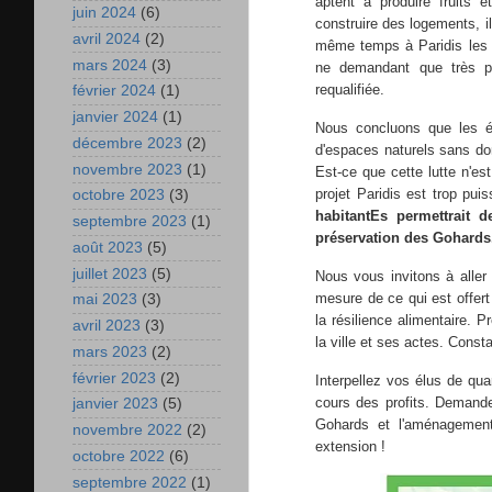
aptent à produire fruits
juin 2024
(6)
construire des logements, i
avril 2024
(2)
même temps à Paridis les é
mars 2024
(3)
ne demandant que très pe
requalifiée.
février 2024
(1)
janvier 2024
(1)
Nous concluons que les é
décembre 2023
(2)
d'espaces naturels sans don
novembre 2023
(1)
Est-ce que cette lutte n'e
projet Paridis est trop pu
octobre 2023
(3)
habitantEs permettrait 
septembre 2023
(1)
préservation des Gohards
août 2023
(5)
juillet 2023
(5)
Nous vous invitons à aller
mesure de ce qui est offert
mai 2023
(3)
la résilience alimentaire. 
avril 2023
(3)
la ville et ses actes. Cons
mars 2023
(2)
février 2023
(2)
Interpellez vos élus de qua
cours des profits. Demandez
janvier 2023
(5)
Gohards et l'aménagement
novembre 2022
(2)
extension !
octobre 2022
(6)
septembre 2022
(1)