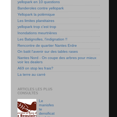
yellopark en 10 questions
Banderoles contre yellopark
Yellopark la polémique
Les limites planétaires
yellopark trop c'est trop
Inondations meurtrières
Les Batignolles, l'indignation !!
Rencontre de quartier Nantes Erdre
On batit l'avenir sur des tables rases
Nantes Nord - On coupe des arbres pour mieux
voir les dealers
A69 on stop les frais?
La terre au carré
ARTICLES LES PLUS
CONSULTÉS
Le
manisfes
te
densificat