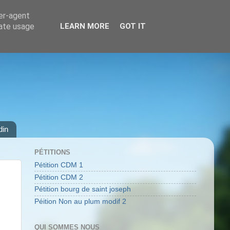
ser-agent
rate usage
LEARN MORE
GOT IT
din
PÉTITIONS
Pétition CDM 1
Pétition CDM 2
Pétition bourg de saint joseph
Péition Non au plum modif 2
QUI SOMMES NOUS