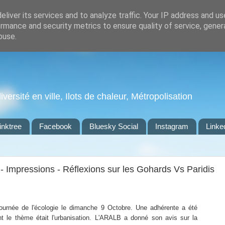
liver its services and to analyze traffic. Your IP address and u
rmance and security metrics to ensure quality of service, gene
buse.
ersité en ville, Ilots de chaleur, Métropolisation
inktree
Facebook
Bluesky Social
Instagram
Linke
 - Impressions - Réflexions sur les Gohards Vs Paridis
journée de l'écologie le dimanche 9 Octobre. Une adhérente a été
ont le thème était l'urbanisation. L'ARALB a donné son avis sur la