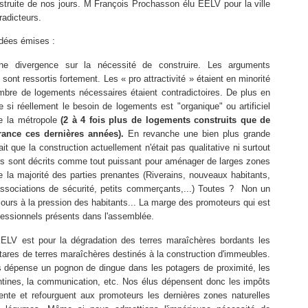
onstruite de nos jours. M François Prochasson élu EELV pour la ville
radicteurs.
dées émises :
ne divergence sur la nécessité de construire. Les arguments
sont ressortis fortement. Les « pro attractivité » étaient en minorité
mbre de logements nécessaires étaient contradictoires. De plus en
i réellement le besoin de logements est "organique" ou artificiel
de la métropole
(2 à 4 fois plus de logements construits que de
ance ces dernières années).
En revanche une bien plus grande
ait que la construction actuellement n'était pas qualitative ni surtout
urs sont décrits comme tout puissant pour aménager de larges zones
e la majorité des parties prenantes (Riverains, nouveaux habitants,
associations de sécurité, petits commerçants,...) Toutes ? Non un
ujours à la pression des habitants... La marge des promoteurs qui est
fessionnels présents dans l'assemblée.
 EELV est pour la dégradation des terres maraîchères bordants les
ares de terres maraîchères destinés à la construction d'immeubles.
es dépense un pognon de dingue dans les potagers de proximité, les
antines, la communication, etc. Nos élus dépensent donc les impôts
iliente et refourguent aux promoteurs les dernières zones naturelles