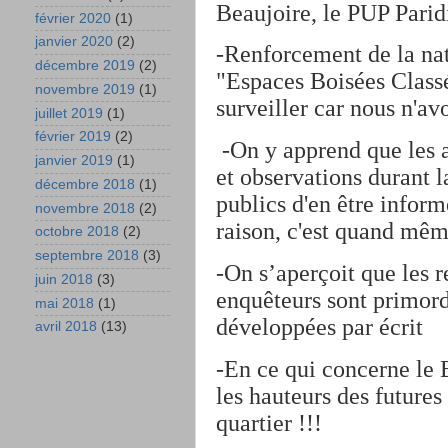
Beaujoire, le PUP Paridi
février 2020
(1)
janvier 2020
(2)
-Renforcement de la nat
décembre 2019
(2)
"Espaces Boisées Class
novembre 2019
(1)
surveiller car nous n'av
juillet 2019
(1)
février 2019
(2)
-On y apprend que les a
janvier 2019
(1)
et observations durant 
décembre 2018
(1)
publics d'en être inform
novembre 2018
(2)
raison, c'est quand mêm
octobre 2018
(2)
septembre 2018
(3)
-On s’aperçoit que les 
juin 2018
(3)
enquêteurs sont primord
mai 2018
(1)
développées par écrit
avril 2018
(13)
-En ce qui concerne le 
les hauteurs des futures
quartier !!!