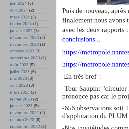
juin 2024
(6)
Puis de nouveau, après 
avril 2024
(2)
mars 2024
(3)
finalement nous avons 
février 2024
(1)
avec les deux rapports 
janvier 2024
(1)
décembre 2023
(2)
conclusions...
novembre 2023
(1)
https://metropole.nan
octobre 2023
(3)
septembre 2023
(1)
https://metropole.na
août 2023
(5)
juillet 2023
(5)
En très bref :
mai 2023
(3)
avril 2023
(3)
-Tour Saupin: "circuler 
mars 2023
(2)
prononce pas car le pro
février 2023
(2)
janvier 2023
(5)
-656 observations soit 
novembre 2022
(2)
d'application du PLUM 
octobre 2022
(6)
-Nos inquiétudes commun
septembre 2022
(1)