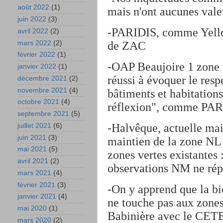
août 2022
(1)
mais n'ont aucunes vale
juin 2022
(3)
-PARIDIS, comme Yello
avril 2022
(2)
mars 2022
(2)
de ZAC
février 2022
(1)
-OAP Beaujoire 1 zone 
janvier 2022
(1)
réussi à évoquer le resp
décembre 2021
(2)
novembre 2021
(4)
bâtiments et habitation
octobre 2021
(4)
réflexion", comme PARI
septembre 2021
(5)
-Halvêque, actuelle ma
juillet 2021
(6)
juin 2021
(3)
maintien de la zone N
mai 2021
(5)
zones vertes existantes 
avril 2021
(2)
observations NM ne rép
mars 2021
(4)
février 2021
(3)
-On y apprend que la bi
janvier 2021
(4)
ne touche pas aux zones
mai 2020
(1)
Babinière avec le CETE
mars 2020
(2)