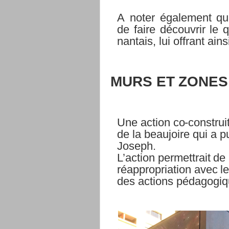
A
noter
également
qu
de
faire
découvrir
le
q
nantais,
lui
offrant
ains
MURS
ET
ZONES
Une action co-construi
de la beaujoire qui a pu
Joseph.
L’action
permettrait
de
réappropriation
avec
l
des
actions
pédagogiq