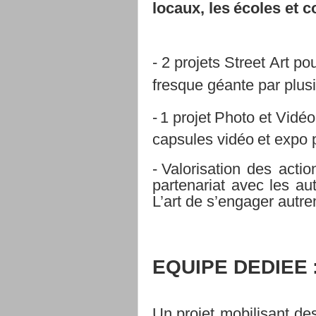
locaux,
les
écoles
et
c
-
2
projets
Street
Art
po
fresque géante par plus
-
1
projet
Photo
et
Vidéo
capsules
vidéo
et
expo
-
Valorisation
des
actio
partenariat
avec
les
au
L’art
de
s’engager
autre
EQUIPE
DEDIEE
Un projet
mobilisant
de