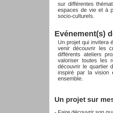
sur différentes
thémat
espaces de vie et à pa
socio-culturels.
Evénement(s)
d
Un projet qui invitera 
venir découvrir les c
différents
ateliers
pro
valoriser
toutes
les r
découvrir le quartier 
inspiré
par
la
vision
ensemble.
Un
projet
sur
me
-
Faire
découvrir
son
qua