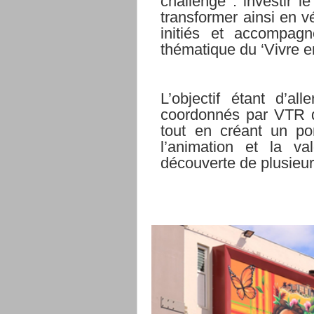
challenge : investir l
transformer ainsi en
v
initiés et accompagn
thématique
du
‘Vivre
e
L’objectif étant d’al
coordonnés par VTR da
tout
en
créant
un
po
l’animation et la
val
découverte
de
plusieu