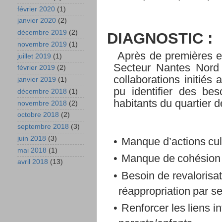
février 2020
(1)
janvier 2020
(2)
décembre 2019
(2)
DIAGNOSTIC :
novembre 2019
(1)
Après de premières ex
juillet 2019
(1)
Secteur Nantes Nord 
février 2019
(2)
collaborations initiés 
janvier 2019
(1)
pu identifier des
bes
décembre 2018
(1)
habitants
du
quartier
d
novembre 2018
(2)
octobre 2018
(2)
septembre 2018
(3)
juin 2018
(3)
•
Manque
d’actions
cul
mai 2018
(1)
•
Manque
de
cohésion
avril 2018
(13)
•
Besoin
de
revalorisa
réappropriation
par
s
•
Renforcer
les
liens
i