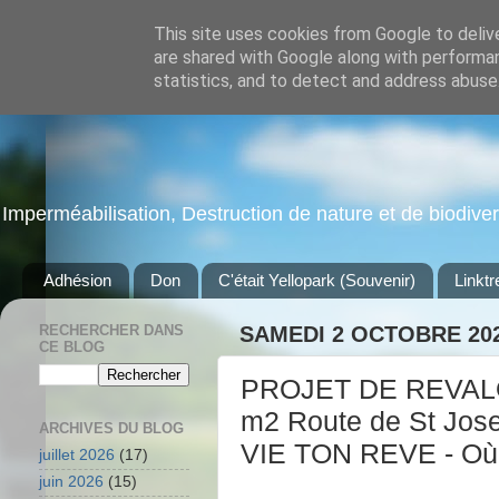
This site uses cookies from Google to delive
are shared with Google along with performan
statistics, and to detect and address abuse
Imperméabilisation, Destruction de nature et de biodiversi
Adhésion
Don
C'était Yellopark (Souvenir)
Linktr
RECHERCHER DANS
SAMEDI 2 OCTOBRE 20
CE BLOG
PROJET DE REVAL
m2 Route de St Josep
ARCHIVES DU BLOG
VIE TON REVE - Où
juillet 2026
(17)
juin 2026
(15)