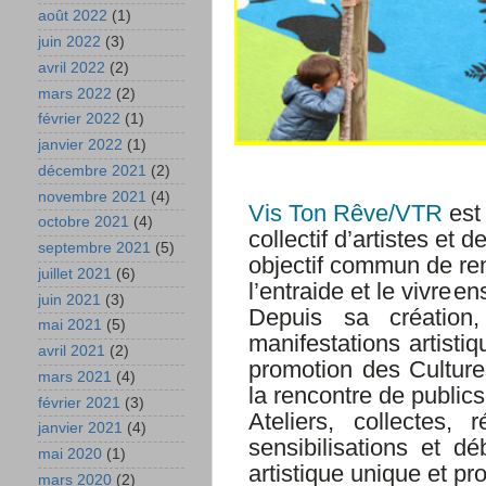
août 2022
(1)
juin 2022
(3)
avril 2022
(2)
mars 2022
(2)
février 2022
(1)
janvier 2022
(1)
décembre 2021
(2)
novembre 2021
(4)
Vis Ton Rêve/VTR
est
octobre 2021
(4)
collectif d’artistes et 
septembre 2021
(5)
objectif commun de ren
juillet 2021
(6)
l’entraide et le vivre
en
juin 2021
(3)
Depuis sa création,
mai 2021
(5)
manifestations artisti
avril 2021
(2)
promotion des Culture
mars 2021
(4)
la rencontre de
publics
février 2021
(3)
Ateliers, collectes, r
janvier 2021
(4)
sensibilisations et d
mai 2020
(1)
artistique
unique
et
pr
mars 2020
(2)