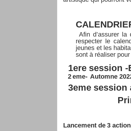
CALENDRIE
Afin d’assurer la 
respecter le calend
jeunes et les habita
sont à réaliser pour
1
ere
session
-
2
eme-
Automne
202
3
eme
session
Pr
Lancement
de
3
actio