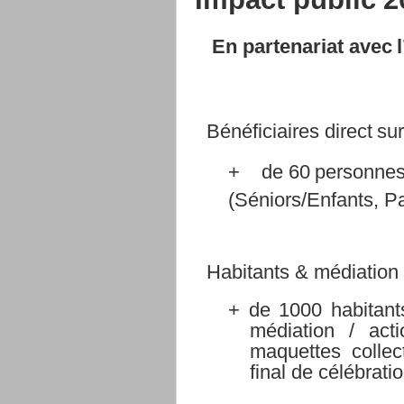
En
partenariat
avec
Bénéficiaires
direct
su
+
de
60
personne
(Séniors/Enfants,
Pa
Habitants
&
médiation
+
de 1000 habitants
médiation / acti
maquettes
collec
final
de
célébratio