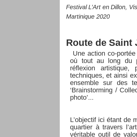
Festival
L’Art
en
Dillon,
Vi
Martinique
2020
Route
de
Saint
Une action co-portée 
où tout au long du p
réflexion artistique
techniques, et ainsi
ex
ensemble sur des tem
‘Brainstorming
/
Colle
photo’...
L’objectif ici étant de
quartier
à travers l’a
véritable outil de valo