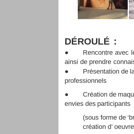
DÉROULÉ
:
●
Rencontre
avec
l
ainsi
de
prendre
connai
●
Présentation
de
l
professionnels
●
Création
de
maqu
envies
des
participants
(sous
forme
de
‘b
création
d’
oeuvr