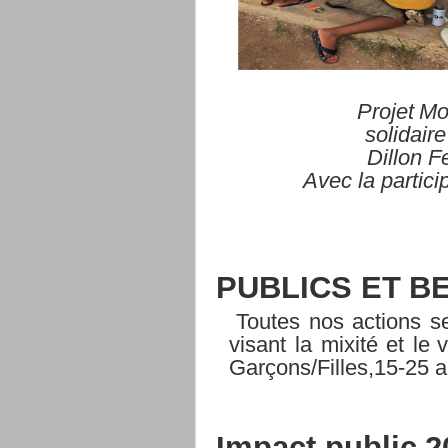
Projet
Mo
solidaire
Dillon
F
Avec
la
partici
PUBLICS
ET
BE
Toutes
nos
actions
s
visant
la
mixité
et
le
v
Garçons/Filles,15-25
a
Impact
public
2