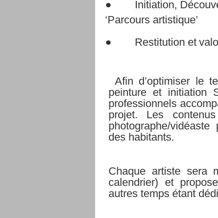
●
Initiation,
Découve
‘Parcours
artistique’
●
Restitution
et
valo
Afin d’optimiser le t
peinture et initiation
professionnels accomp
projet. Les contenus
photographe/vidéaste p
des
habitants.
Chaque artiste sera m
calendrier) et propos
autres
temps
étant
déd