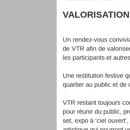
VALORISATION
Un
rendez-vous
convivi
de
VTR
afin
de
valorise
les
participants
et
autre
Une restitution festive q
quartier au public et de 
VTR
restant
toujours
co
pour réunir du public,
pr
set, expo à ‘ciel ouvert’,
artistique
qui
pourront
v