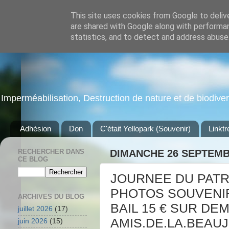
This site uses cookies from Google to delive
are shared with Google along with performan
statistics, and to detect and address abuse
Imperméabilisation, Destruction de nature et de biodiversi
Adhésion
Don
C'était Yellopark (Souvenir)
Linktr
RECHERCHER DANS
DIMANCHE 26 SEPTEMB
CE BLOG
JOURNEE DU PATR
PHOTOS SOUVENIR
ARCHIVES DU BLOG
BAIL 15 € SUR DE
juillet 2026
(17)
AMIS.DE.LA.BEAU
juin 2026
(15)