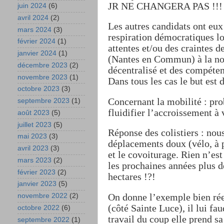
JR NE CHANGERA PAS !!!
juin 2024
(6)
avril 2024
(2)
Les autres candidats ont eux
mars 2024
(3)
respiration démocratiques lo
février 2024
(1)
attentes et/ou des craintes d
janvier 2024
(1)
(Nantes en Commun) à la nom
décembre 2023
(2)
décentralisé et des compéten
novembre 2023
(1)
Dans tous les cas le but est 
octobre 2023
(3)
Concernant la mobilité : pro
septembre 2023
(1)
fluidifier l’accroissement 
août 2023
(5)
juillet 2023
(5)
Réponse des colistiers : no
mai 2023
(3)
déplacements doux (vélo, à p
avril 2023
(3)
et le covoiturage. Rien n’es
mars 2023
(2)
les prochaines années plus 
février 2023
(2)
hectares !?!
janvier 2023
(5)
On donne l’exemple bien rée
novembre 2022
(2)
(côté Sainte Luce), il lui f
octobre 2022
(6)
travail du coup elle prend s
septembre 2022
(1)