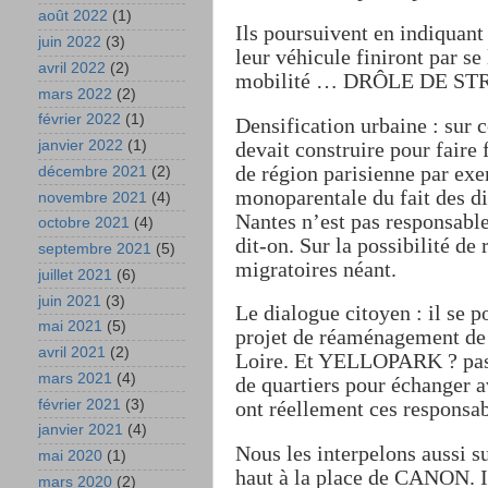
août 2022
(1)
Ils poursuivent en indiquant 
juin 2022
(3)
leur véhicule finiront par s
avril 2022
(2)
mobilité … DRÔLE DE ST
mars 2022
(2)
février 2022
(1)
Densification urbaine : sur c
janvier 2022
(1)
devait construire pour faire
de région parisienne par ex
décembre 2021
(2)
monoparentale du fait des di
novembre 2021
(4)
Nantes n’est pas responsable
octobre 2021
(4)
dit-on. Sur la possibilité de
septembre 2021
(5)
migratoires néant.
juillet 2021
(6)
juin 2021
(3)
Le dialogue citoyen : il se p
mai 2021
(5)
projet de réaménagement de l
avril 2021
(2)
Loire. Et YELLOPARK ? pas d
mars 2021
(4)
de quartiers pour échanger a
février 2021
(3)
ont réellement ces respons
janvier 2021
(4)
Nous les interpelons aussi s
mai 2020
(1)
haut à la place de CANON. Il
mars 2020
(2)