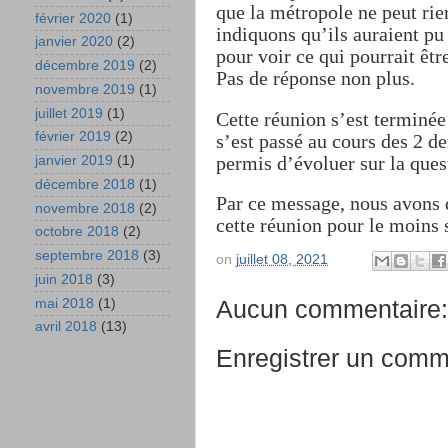
que la métropole ne peut rie
février 2020
(1)
indiquons qu’ils auraient pu 
janvier 2020
(2)
pour voir ce qui pourrait êtr
décembre 2019
(2)
Pas de réponse non plus.
novembre 2019
(1)
juillet 2019
(1)
Cette réunion s’est terminée
février 2019
(2)
s’est passé au cours des 2 
permis d’évoluer sur la ques
janvier 2019
(1)
décembre 2018
(1)
Par ce message, nous avons d
novembre 2018
(2)
cette réunion pour le moins s
octobre 2018
(2)
septembre 2018
(3)
on
juillet 08, 2021
juin 2018
(3)
Aucun commentaire:
mai 2018
(1)
avril 2018
(13)
Enregistrer un comm