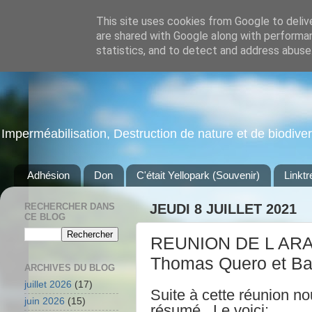
This site uses cookies from Google to delive
are shared with Google along with performan
statistics, and to detect and address abuse
Imperméabilisation, Destruction de nature et de biodiversi
Adhésion
Don
C'était Yellopark (Souvenir)
Linktr
RECHERCHER DANS
JEUDI 8 JUILLET 2021
CE BLOG
REUNION DE L ARA
Thomas Quero et B
ARCHIVES DU BLOG
juillet 2026
(17)
Suite à cette réunion n
juin 2026
(15)
résumé. Le voici: