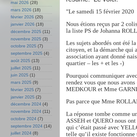
mai 2026
(28)
mars 2026
(18)
"Le samedi 15 février 2020
février 2026
(20)
Nous étions reçus par 2 c
janvier 2026
(18)
la liste PS de Johanna 
décembre 2025
(11)
novembre 2025
(3)
Les sujets abordés ont été la
octobre 2025
(7)
citoyen, et la démarche qui 
septembre 2025
(4)
association ayant donné naiss
août 2025
(13)
quartier – les + et les -)
juillet 2025
(11)
Pourquoi communiquer avec v
juin 2025
(1)
rendez vous que nous av
mars 2025
(9)
MEDKOUR et Mme GARNI
février 2025
(7)
janvier 2025
(2)
Pas parce que Mme ROLLAND 
décembre 2024
(4)
novembre 2024
(11)
La réponse tombe comme un c
octobre 2024
(7)
ASSEH et QUERO nous ont cer
septembre 2024
(14)
qui c’était passé avec YELL
telle qu’il existe fonction
juillet 2024
(8)