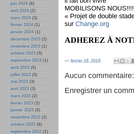
il fait bon vivre"
juin 2024
(6)
MOBILISONS NOUS!!!!
avril 2024
(2)
« Projet de double stad
mars 2024
(3)
sur
Change.org
février 2024
(1)
janvier 2024
(1)
ADHEREZ À NOT
décembre 2023
(2)
novembre 2023
(1)
octobre 2023
(3)
septembre 2023
(1)
on
février 18, 2019
août 2023
(5)
Aucun commentaire:
juillet 2023
(5)
mai 2023
(3)
Enregistrer un comm
avril 2023
(3)
mars 2023
(2)
février 2023
(2)
janvier 2023
(5)
novembre 2022
(2)
octobre 2022
(6)
septembre 2022
(1)