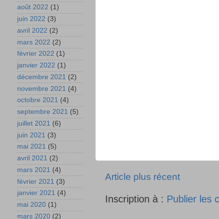
août 2022
(1)
juin 2022
(3)
avril 2022
(2)
mars 2022
(2)
février 2022
(1)
janvier 2022
(1)
décembre 2021
(2)
novembre 2021
(4)
octobre 2021
(4)
septembre 2021
(5)
juillet 2021
(6)
juin 2021
(3)
mai 2021
(5)
avril 2021
(2)
mars 2021
(4)
Article plus récent
février 2021
(3)
janvier 2021
(4)
Inscription à :
Publier les
mai 2020
(1)
mars 2020
(2)