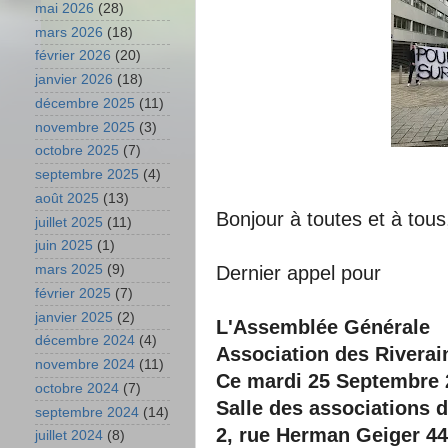
mai 2026
(28)
mars 2026
(18)
février 2026
(20)
janvier 2026
(18)
décembre 2025
(11)
novembre 2025
(3)
octobre 2025
(7)
septembre 2025
(4)
août 2025
(13)
Bonjour à toutes et à tous
juillet 2025
(11)
juin 2025
(1)
Dernier appel pour
mars 2025
(9)
février 2025
(7)
janvier 2025
(2)
L'Assemblée Générale
décembre 2024
(4)
Association des Riverai
novembre 2024
(11)
Ce mardi 25 Septembre 
octobre 2024
(7)
Salle des associations 
septembre 2024
(14)
2, rue Herman Geiger 
juillet 2024
(8)