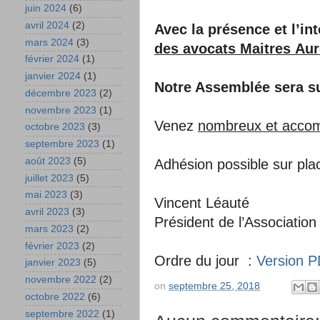
juin 2024
(6)
avril 2024
(2)
Avec la présence et l’i
mars 2024
(3)
des avocats Maitres Auré
février 2024
(1)
janvier 2024
(1)
Notre Assemblée sera sui
décembre 2023
(2)
novembre 2023
(1)
Venez
nombreux et acco
octobre 2023
(3)
septembre 2023
(1)
août 2023
(5)
Adhésion possible sur pla
juillet 2023
(5)
mai 2023
(3)
Vincent Léauté
avril 2023
(3)
Président de l’Association
mars 2023
(2)
février 2023
(2)
Ordre du jour :
Version 
janvier 2023
(5)
novembre 2022
(2)
on
septembre 25, 2018
octobre 2022
(6)
septembre 2022
(1)