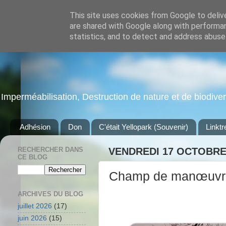
This site uses cookies from Google to delive
are shared with Google along with performan
statistics, and to detect and address abuse
Imperméabilisation, Destruction de nature et de biodiversi
Adhésion
Don
C'était Yellopark (Souvenir)
Linktr
RECHERCHER DANS
VENDREDI 17 OCTOBRE
CE BLOG
Champ de manœuvres 
ARCHIVES DU BLOG
juillet 2026
(17)
juin 2026
(15)