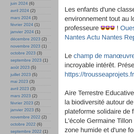
juin 2024
(6)
Les enfants d'une class
avril 2024
(2)
environnement tout au lo
mars 2024
(3)
février 2024
(1)
professeure
!
Oues
janvier 2024
(1)
Nantes
Actu Nantes
Rep
décembre 2023
(2)
novembre 2023
(1)
octobre 2023
(3)
Le
champ de manœuvr
septembre 2023
(1)
incroyable intérêt. Prése
août 2023
(5)
https://trousseaprojets.fr
juillet 2023
(5)
mai 2023
(3)
avril 2023
(3)
Aire Terrestre Educativ
mars 2023
(2)
la biodiversité autour d
février 2023
(2)
janvier 2023
(5)
plateforme solidaire de f
novembre 2022
(2)
L'école Germaine Tillon
octobre 2022
(6)
zone humide et d'une for
septembre 2022
(1)