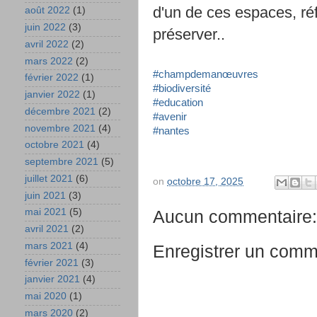
d'un de ces espaces, réf
août 2022
(1)
juin 2022
(3)
préserver..
avril 2022
(2)
mars 2022
(2)
#champdemanœuvres
février 2022
(1)
#biodiversité
janvier 2022
(1)
#education
décembre 2021
(2)
#avenir
novembre 2021
(4)
#nantes
octobre 2021
(4)
septembre 2021
(5)
juillet 2021
(6)
on
octobre 17, 2025
juin 2021
(3)
Aucun commentaire:
mai 2021
(5)
avril 2021
(2)
mars 2021
(4)
Enregistrer un comm
février 2021
(3)
janvier 2021
(4)
mai 2020
(1)
mars 2020
(2)