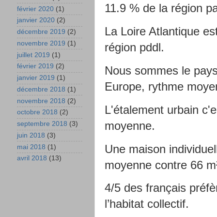
11.9 % de la région pa
février 2020
(1)
janvier 2020
(2)
La Loire Atlantique est
décembre 2019
(2)
novembre 2019
(1)
région pddl.
juillet 2019
(1)
février 2019
(2)
Nous sommes le pays q
janvier 2019
(1)
Europe, rythme moyen
décembre 2018
(1)
novembre 2018
(2)
L'étalement urbain c'
octobre 2018
(2)
moyenne.
septembre 2018
(3)
juin 2018
(3)
Une maison individuel
mai 2018
(1)
avril 2018
(13)
moyenne contre 66 m² 
4/5 des français préfè
l’habitat collectif.