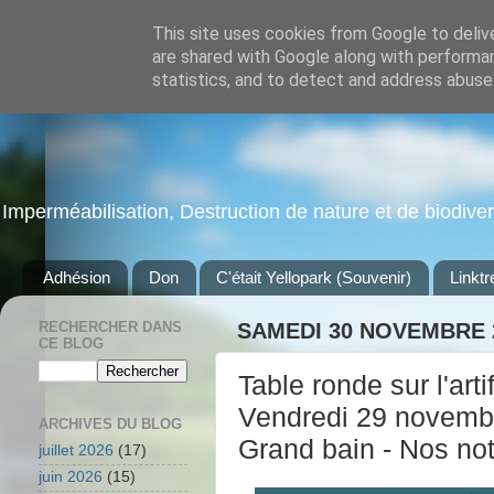
This site uses cookies from Google to delive
are shared with Google along with performan
statistics, and to detect and address abuse
Imperméabilisation, Destruction de nature et de biodiversi
Adhésion
Don
C'était Yellopark (Souvenir)
Linktr
RECHERCHER DANS
SAMEDI 30 NOVEMBRE 
CE BLOG
Table ronde sur l'arti
Vendredi 29 novembr
ARCHIVES DU BLOG
Grand bain - Nos no
juillet 2026
(17)
juin 2026
(15)