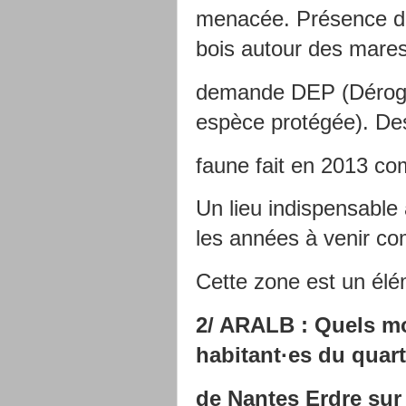
menacée. Présence de 
bois autour des mare
demande DEP (Dérogati
espèce protégée). De
faune fait en 2013 co
Un lieu indispensable 
les années à venir co
Cette zone est un élém
2/ ARALB : Quels mo
habitant·es du quart
de Nantes Erdre sur l