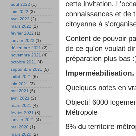
cette invitation. L'oc
août 2022
(1)
juin 2022
(3)
connaissances et de ti
avril 2022
(2)
citoyenne à s'organiser
mars 2022
(2)
février 2022
(1)
Content de pouvoir pa
janvier 2022
(1)
de ce qu'on voulait di
décembre 2021
(2)
novembre 2021
(4)
préparation plus bas :
octobre 2021
(4)
septembre 2021
(5)
Imperméabilisation. 
juillet 2021
(6)
juin 2021
(3)
Quelques notes en vr
mai 2021
(5)
avril 2021
(2)
Objectif 6000 logeme
mars 2021
(4)
Métropole
février 2021
(3)
janvier 2021
(4)
8% du territoire métro
mai 2020
(1)
mars 2020
(2)