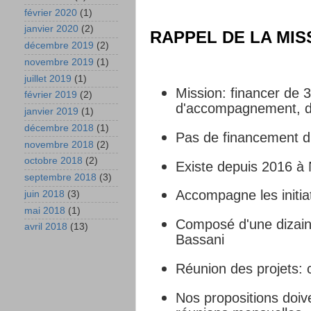
février 2020
(1)
janvier 2020
(2)
RAPPEL DE LA MIS
décembre 2019
(2)
novembre 2019
(1)
juillet 2019
(1)
Mission: financer de 
février 2019
(2)
d'accompagnement, d
janvier 2019
(1)
décembre 2018
(1)
Pas de financement d
novembre 2018
(2)
octobre 2018
(2)
Existe depuis 2016 à
septembre 2018
(3)
Accompagne les initia
juin 2018
(3)
mai 2018
(1)
Composé d'une dizain
avril 2018
(13)
Bassani
Réunion des projets:
Nos propositions doiv