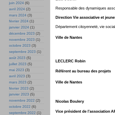
juin 2024
(6)
Responsable des dynamiques associ
avril 2024
(2)
mars 2024
(3)
Direction Vie associative et jeun
février 2024
(1)
Département citoyenneté, vie sociale
janvier 2024
(1)
décembre 2023
(2)
Ville de Nantes
novembre 2023
(1)
octobre 2023
(3)
septembre 2023
(1)
août 2023
(5)
LECLERC Robin
juillet 2023
(5)
mai 2023
(3)
Référent au bureau des projets
avril 2023
(3)
Ville de Nantes
mars 2023
(2)
février 2023
(2)
janvier 2023
(5)
novembre 2022
(2)
Nicolas Boulery
octobre 2022
(6)
Vice président de l’association
septembre 2022
(1)