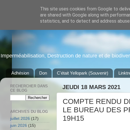
This site uses cookies from Google to delive
are shared with Google along with performan
statistics, and to detect and address abuse
Imperméabilisation, Destruction de nature et de biodiversi
Adhésion
Don
C'était Yellopark (Souvenir)
Linktr
RECHERCHER DANS
JEUDI 18 MARS 2021
CE BLOG
COMPTE RENDU D
LE BUREAU DES PR
ARCHIVES DU BLOG
19H15
juillet 2026
(17)
juin 2026
(15)