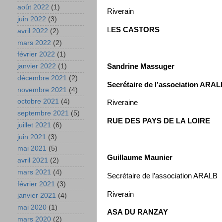
août 2022
(1)
Riverain
juin 2022
(3)
L
ES CASTORS
avril 2022
(2)
mars 2022
(2)
février 2022
(1)
Sandrine Massuger
janvier 2022
(1)
décembre 2021
(2)
Secrétaire de l’association ARA
novembre 2021
(4)
octobre 2021
(4)
Riveraine
septembre 2021
(5)
RUE DES PAYS DE LA LOIRE
juillet 2021
(6)
juin 2021
(3)
mai 2021
(5)
Guillaume Maunier
avril 2021
(2)
mars 2021
(4)
Secrétaire de l’association ARALB
février 2021
(3)
Riverain
janvier 2021
(4)
mai 2020
(1)
ASA DU RANZAY
mars 2020
(2)