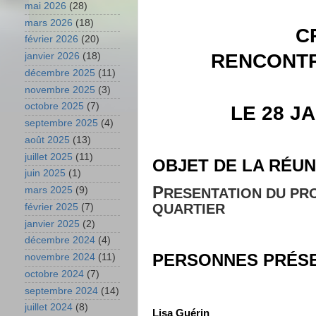
mai 2026
(28)
mars 2026
(18)
C
février 2026
(20)
RENCONTR
janvier 2026
(18)
décembre 2025
(11)
novembre 2025
(3)
octobre 2025
(7)
LE 28 J
septembre 2025
(4)
août 2025
(13)
juillet 2025
(11)
OBJET DE LA RÉUN
juin 2025
(1)
P
mars 2025
(9)
RESENTATION DU PR
QUARTIER
février 2025
(7)
janvier 2025
(2)
décembre 2024
(4)
PERSONNES PRÉS
novembre 2024
(11)
octobre 2024
(7)
septembre 2024
(14)
juillet 2024
(8)
Lisa
Guérin